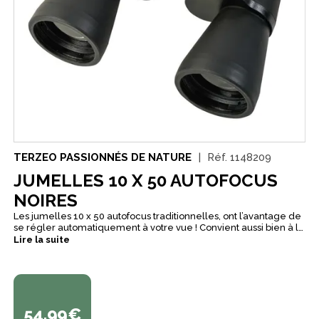
TERZEO PASSIONNÉS DE NATURE
Réf.
1148209
JUMELLES 10 X 50 AUTOFOCUS
NOIRES
Les jumelles 10 x 50 autofocus traditionnelles, ont l’avantage de
se régler automatiquement à votre vue ! Convient aussi bien à la
chasse qu’à l’observation. Optiques traitées multicouches pour
Lire la suite
un meilleur contraste. S'adaptent facilement à votre vue.
Livrées avec sangle et housse de transport.
54,99€