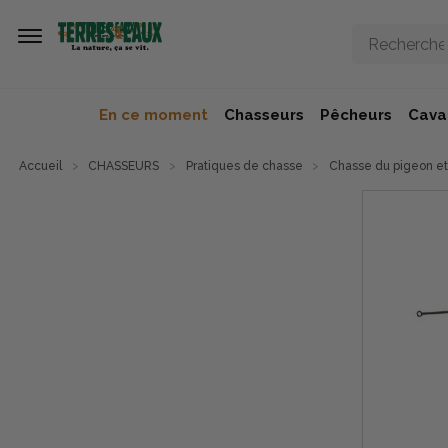
Aller au contenu principal
En ce moment
Chasseurs
Pêcheurs
Caval
Accueil
CHASSEURS
Pratiques de chasse
Chasse du pigeon et