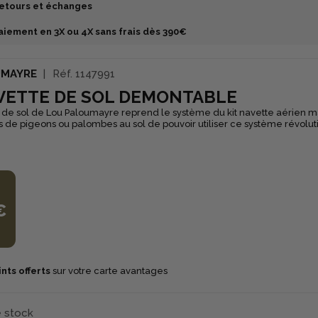
etours et échanges
aiement en 3X ou 4X sans frais dès 390€
UMAYRE
Réf.
1147991
AVETTE DE SOL DEMONTABLE
e de sol de Lou Paloumayre reprend le système du kit navette aérien 
 de pigeons ou palombes au sol de pouvoir utiliser ce système révolutionn
 basculantes sont fixées chacune sur un adaptateur à planter dans le so
ront ainsi, grâce à un fil tendu entre les 2 plateformes faires des allers
otre poste de tir.
€
nts offerts
sur votre carte avantages
e stock