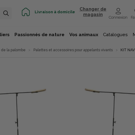
Changer de
Livraison à domicile
magasin
Connexion
Fa
iers
Passionnés de nature
Vos animaux
Catalogues
 de la palombe
Palettes et accessoires pour appelants vivants
KIT NA