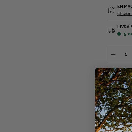
EN MA
Choisir
LIVRAI
5
e
Descriptio