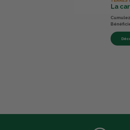
TERRES 
La ca
Cumulez 
Bénéfici
Déco