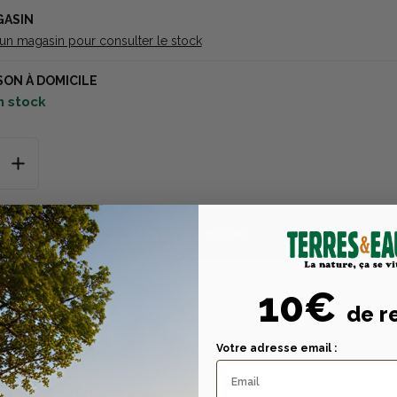
GASIN
 un magasin pour consulter le stock
SON À DOMICILE
n stock
Ajouter au panier
10€
de r
Votre adresse email :
Description
Caractéristiques tech
n