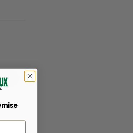
emise
niques