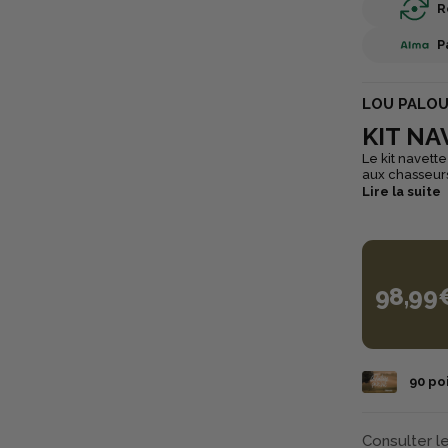
R
P
LOU PALO
KIT N
Le kit navett
aux chasseurs
2 plateformes
Lire la suite
appelants pour
proximité de v
98,99
90
poi
Consulter l