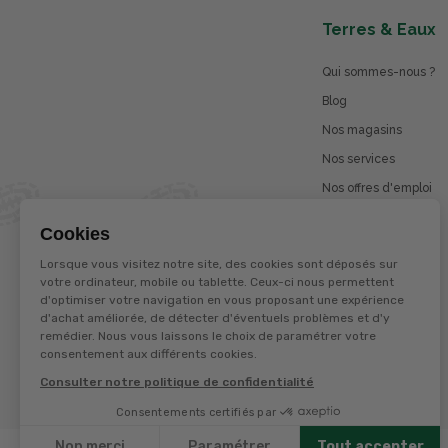
Terres & Eaux
Qui sommes-nous ?
Blog
Nos magasins
Nos services
Nos offres d'emploi
Catalogues en ligne
Cookies
Jeu concours
Lorsque vous visitez notre site, des cookies sont déposés sur
La marque Terzéo
votre ordinateur, mobile ou tablette. Ceux-ci nous permettent
d'optimiser votre navigation en vous proposant une expérience
d'achat améliorée, de détecter d'éventuels problèmes et d'y
remédier. Nous vous laissons le choix de paramétrer votre
© Terres et eaux 2026
consentement aux différents cookies.
Politique de confidentialité
Mentions légales
Consulter notre politique de confidentialité
CGV
Consentements certifiés par
Non merci
Paramétrer
Tout accepter