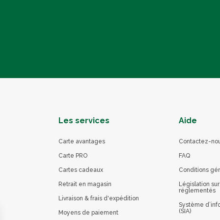
Les services
Aide
Carte avantages
Contactez-no
Carte PRO
FAQ
Cartes cadeaux
Conditions gé
Retrait en magasin
Législation sur
réglementés
Livraison & frais d'expédition
Système d’info
(SIA)
Moyens de paiement