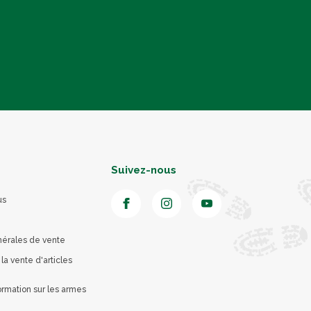
Suivez-nous
us
nérales de vente
 la vente d'articles
rmation sur les armes