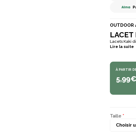
P
OUTDOOR 
LACET 
Lacets Kaki d
Lire la suite
À PARTIR D
5,99
Taille