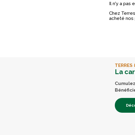
Il n'y a pas
Chez Terres 
acheté nos 
TERRES 
La ca
Cumulez 
Bénéfici
Déco