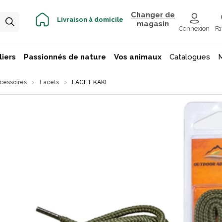
Changer de
Livraison à domicile
magasin
Connexion
Fa
iers
Passionnés de nature
Vos animaux
Catalogues
cessoires
Lacets
LACET KAKI