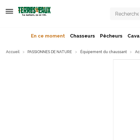
Aller au contenu principal
En ce moment
Chasseurs
Pêcheurs
Caval
Accueil
PASSIONNES DE NATURE
Équipement du chaussant
Ac