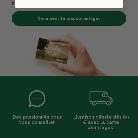
nombreux autres avantages.
Découvrez tous ses avantages
Des passionnés pour
Livraison offerte dès 89
vous conseiller
€ avec la carte
avantages*