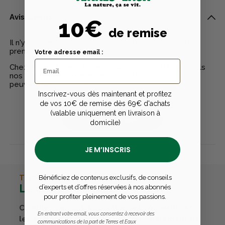
Avis clients
10€
de remise
Il n'y a pas encore d'avis pour ce produit - Soyez le
premier à rédiger un avis
Votre adresse email :
Chez Terres & Eaux, les avis sont 100% certifiés : seuls
nos clients ayant réellement acheté nos produits
peuvent laisser un avis
Inscrivez-vous dès maintenant et profitez
de vos 10€ de remise dès 69€ d'achats
(valable uniquement en livraison à
Publier un avis
domicile)
JE M’INSCRIS
TERRES & EAUX
Bénéficiez de contenus exclusifs, de conseils
La carte avantages
d’experts et d’offres réservées à nos abonnés
pour profiter pleinement de vos passions.
Cumulez des points passions et convertissez-
En entrant votre email, vous consentez à recevoir des
les en bons cadeaux. Bénéficiez également de
communications de la part de Terres et Eaux