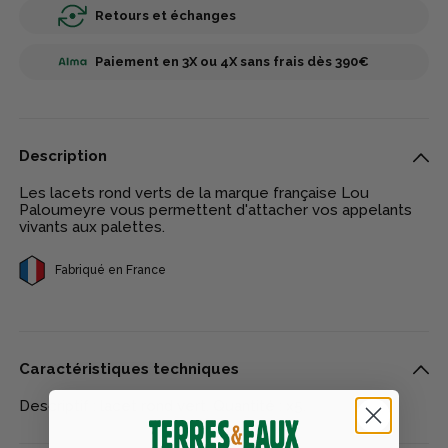
Retours et échanges
Paiement en 3X ou 4X sans frais dès 390€
Description
Les lacets rond verts de la marque française Lou
Paloumeyre vous permettent d'attacher vos appelants
vivants aux palettes.
Fabriqué en France
Caractéristiques techniques
Descriptif : lacet rond vert. Quantité : x5.