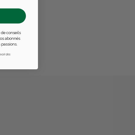
s
réellement
 de conseils
 nos abonnés
 passions.
voir des