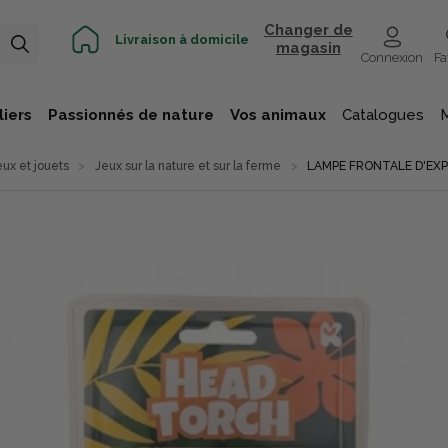
Changer de
Livraison à domicile
magasin
Connexion
Fa
iers
Passionnés de nature
Vos animaux
Catalogues
eux et jouets
Jeux sur la nature et sur la ferme
LAMPE FRONTALE D'EXP