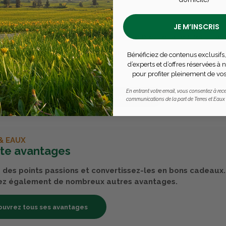
tiques techniques
vec des piles (non fournies).
JE M’INSCRIS
 encore d'avis pour ce produit - Soyez le premier à rédiger un avi
& Eaux, les avis sont 100% certifiés : seuls nos clients ayant 
Bénéficiez de contenus exclusifs,
produits peuvent laisser un avis
d’experts et d’offres réservées à
pour profiter pleinement de vos
En entrant votre email, vous consentez à rece
Publier un avis
communications de la part de Terres et Eaux
& EAUX
rte avantages
des points passions et convertissez-les en bons cadeaux.
ez également de nombreux autres avantages.
uvrez tous ses avantages