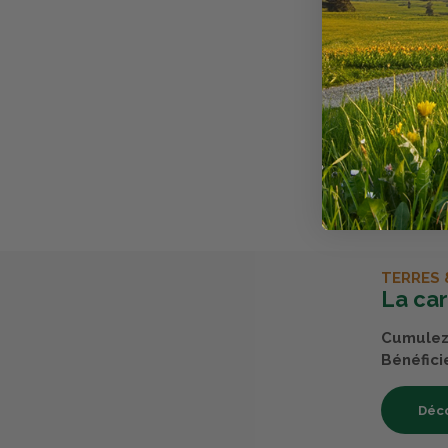
Caractéris
Fonctionne a
Avis clients
Il n'y a pas
Chez Terres 
acheté nos 
TERRES 
La ca
Cumulez 
Bénéfici
Déco