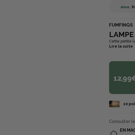
P
FUMFINGS
LAMPE 
Cette petite l
Lire la suite
12,99
10
poi
Consulter l
EN MA