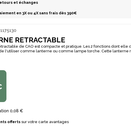
etours et échanges
aiement en 3X ou 4X sans frais dès 390€
1175130
RNE RETRACTABLE
étractable de CAO est compacte et pratique. Les 2 fonctions dont elle 
tiliser comme lanterne ou comme lampe torche. Cette lanterne rétractable se
-même pour faciliter son rangement et elle est dotée d'une poignée pour la
pour le transport. Vous retrouverez 2 fonctions d'éclairage : fonction l
nction torche (40 lumens).
€
ation
0,08 €
nts offerts
sur votre carte avantages