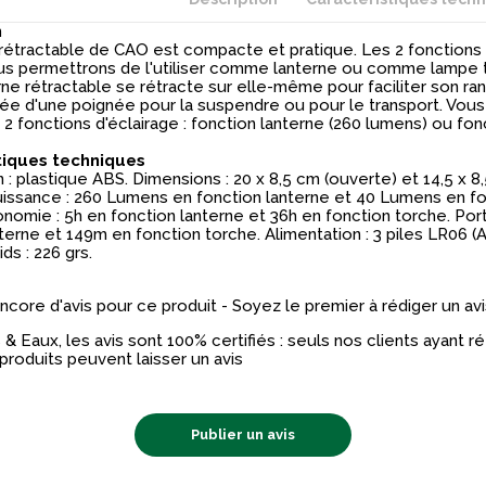
n
 rétractable de CAO est compacte et pratique. Les 2 fonctions 
us permettrons de l'utiliser comme lanterne ou comme lampe 
rne rétractable se rétracte sur elle-même pour faciliter son r
tée d'une poignée pour la suspendre ou pour le transport. Vous
2 fonctions d'éclairage : fonction lanterne (260 lumens) ou fon
tiques techniques
: plastique ABS. Dimensions : 20 x 8,5 cm (ouverte) et 14,5 x 8
uissance : 260 Lumens en fonction lanterne et 40 Lumens en f
nomie : 5h en fonction lanterne et 36h en fonction torche. Por
terne et 149m en fonction torche. Alimentation : 3 piles LR06 (
ds : 226 grs.
 encore d'avis pour ce produit - Soyez le premier à rédiger un avi
& Eaux, les avis sont 100% certifiés : seuls nos clients ayant 
produits peuvent laisser un avis
Publier un avis