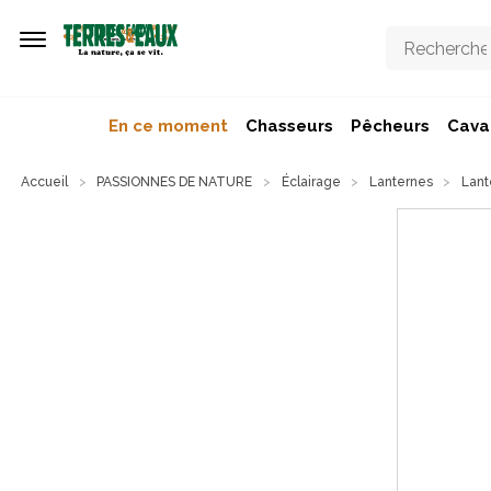
Aller au contenu principal
En ce moment
Chasseurs
Pêcheurs
Caval
Accueil
PASSIONNES DE NATURE
Éclairage
Lanternes
Lant