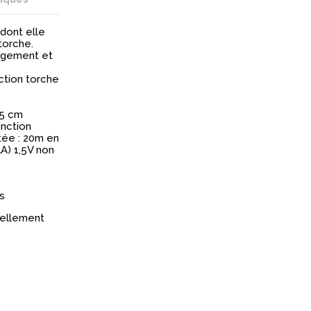
dont elle
torche.
angement et
ction torche
,5 cm
onction
tée : 20m en
AA) 1,5V non
s
réellement