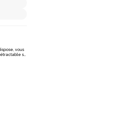
dispose, vous
anterne (260