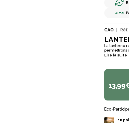
R
P
CAO
Réf.
LANTE
La lanterne r
permettrons de l'u
rétracte sur elle
Lire la suite
suspendre ou 
lumens) ou fo
13,99
Eco-Particip
10
poi