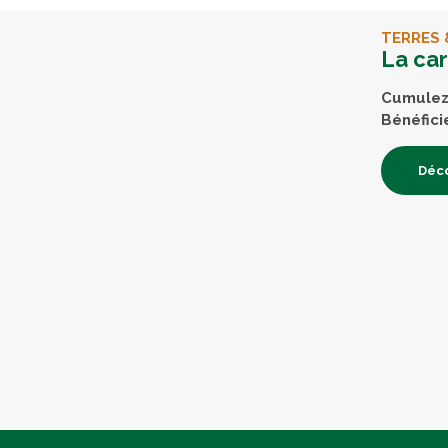
TERRES 
La ca
Cumulez 
Bénéfici
Déco