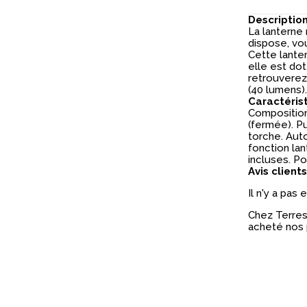
Descriptio
La lanterne
dispose, vo
Cette lante
elle est do
retrouverez 
(40 lumens).
Caractéris
Composition 
(fermée). P
torche. Auto
fonction lan
incluses. Poi
Avis clients
Il n'y a pas
Chez Terres 
acheté nos 