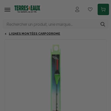
Aller au contenu principal
LIGNES MONTÉES CARPODROME