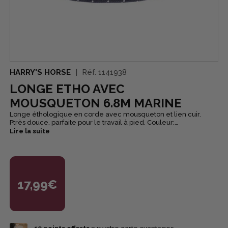
HARRY'S HORSE
Réf.
1141938
LONGE ETHO AVEC
MOUSQUETON 6.8M MARINE
Longe éthologique en corde avec mousqueton et lien cuir.
Ptrès douce, parfaite pour le travail à pied. Couleur:
marine/blanc.
Lire la suite
17,99€