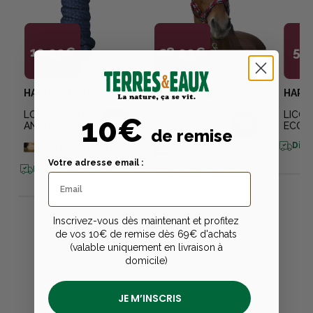
10,99€
28,99€
5,
HARRY'S HORSE
EQUITHEME
HARR
LICOL ET
LONGE COTON
LICOL
10€
LONGE
ANTI PANIQUE
ECON
de remise
FUSHIA/GRIS
Disp
+
10
points
sur la carte
+
20
points
sur la carte
Votre adresse email :
Disponible en livraison
Disponible en livraison
Inscrivez-vous dès maintenant et profitez
de vos 10€ de remise dès 69€ d'achats
(valable uniquement en livraison à
domicile)
JE M’INSCRIS