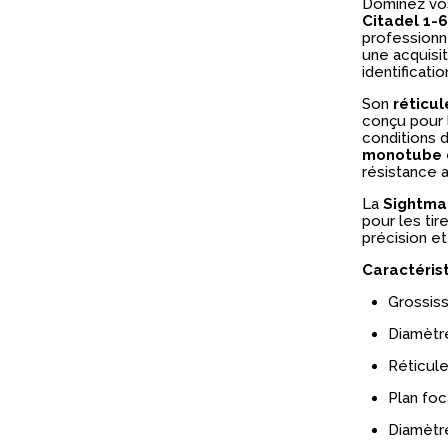
Dominez vos
Citadel 1-
professionn
une acquisit
identificati
Son
réticul
conçu pour 
conditions 
monotube 
résistance a
La
Sightma
pour les tir
précision et 
Caractéris
Grossiss
Diamètre
Réticule
Plan foc
Diamètr