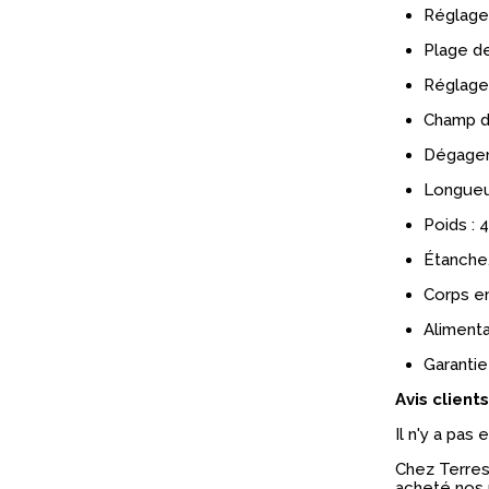
Réglage 
Plage de
Réglage 
Champ de
Dégagem
Longueu
Poids : 
Étanche,
Corps en
Alimenta
Garantie 
Avis clients
Il n'y a pas
Chez Terres 
acheté nos 