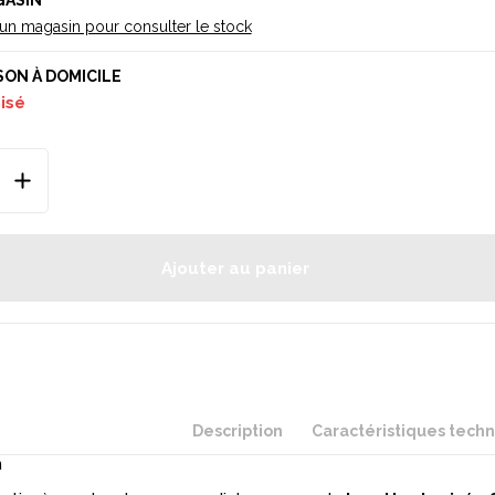
GASIN
 un magasin pour consulter le stock
SON À DOMICILE
uisé
Ajouter au panier
Description
Caractéristiques tech
n