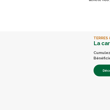
TERRES 
La ca
Cumulez 
Bénéfici
Déco