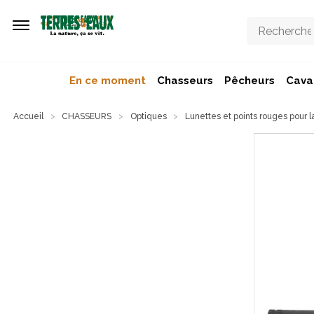
Aller au contenu principal
En ce moment
Chasseurs
Pêcheurs
Caval
Accueil
CHASSEURS
Optiques
Lunettes et points rouges pour 