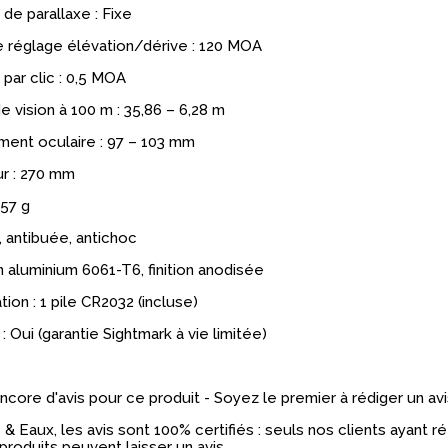
de parallaxe : Fixe
 réglage élévation/dérive : 120 MOA
par clic : 0,5 MOA
 vision à 100 m : 35,86 – 6,28 m
ent oculaire : 97 – 103 mm
r : 270 mm
457 g
 antibuée, antichoc
 aluminium 6061-T6, finition anodisée
tion : 1 pile CR2032 (incluse)
: Oui (garantie Sightmark à vie limitée)
 encore d'avis pour ce produit - Soyez le premier à rédiger un avi
& Eaux, les avis sont 100% certifiés : seuls nos clients ayant 
produits peuvent laisser un avis