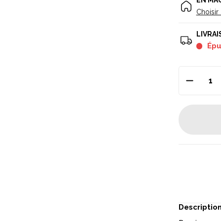
EN MA
Choisir
LIVRAI
Ép
Descriptio