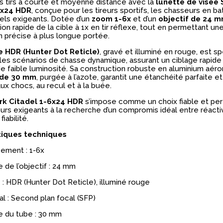
 tirs à courte et moyenne distance avec la
lunette de visée
6x24 HDR
, conçue pour les tireurs sportifs, les chasseurs en ba
els exigeants. Dotée d’un
zoom 1-6x
et d’un
objectif de 24 
ion rapide de la cible à 1x en tir réflexe, tout en permettant un
on précise à plus longue portée.
e HDR (Hunter Dot Reticle)
, gravé et illuminé en rouge, est 
les scénarios de chasse dynamique, assurant un ciblage rapi
de faible luminosité. Sa construction robuste en aluminium aér
de 30 mm
, purgée à l’azote, garantit une étanchéité parfaite e
ux chocs, au recul et à la buée.
rk Citadel 1-6x24 HDR
s’impose comme un choix fiable et pe
eurs exigeants à la recherche d’un compromis idéal entre réactiv
fiabilité.
tiques techniques
ement : 1-6x
 de l’objectif : 24 mm
 : HDR (Hunter Dot Reticle), illuminé rouge
al : Second plan focal (SFP)
e du tube : 30 mm