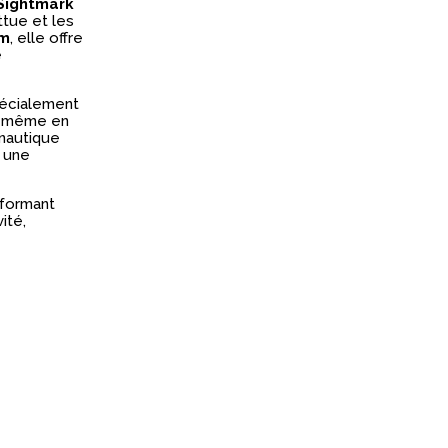
 Sightmark
ttue et les
mm
, elle offre
e
spécialement
de même en
onautique
t une
rformant
ité,