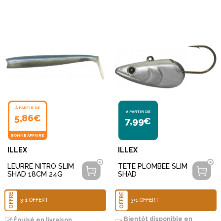
À PARTIR DE
À PARTIR DE
5,86€
7,99€
BONNE AFFAIRE
ILLEX
ILLEX
LEURRE NITRO SLIM
TETE PLOMBEE SLIM
SHAD 18CM 24G
SHAD
OFFRE
OFFRE
3+1 OFFERT
3+1 OFFERT
Bientôt disponible en
Épuisé en livraison