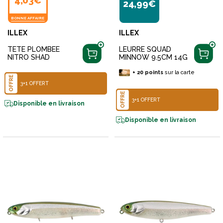
4,03€
24,99€
BONNE AFFAIRE
ILLEX
ILLEX
TETE PLOMBEE
LEURRE SQUAD
NITRO SHAD
MINNOW 9.5CM 14G
+
20
points
sur la carte
OFFRE
3+1 OFFERT
OFFRE
3+1 OFFERT
Disponible en livraison
Disponible en livraison