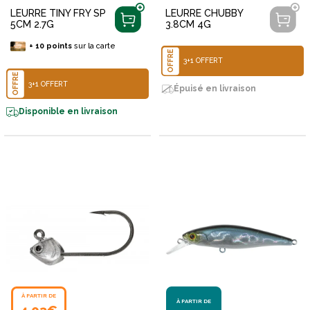
LEURRE TINY FRY SP
LEURRE CHUBBY
5CM 2.7G
3.8CM 4G
+
10
points
sur la carte
OFFRE
3+1 OFFERT
OFFRE
3+1 OFFERT
Épuisé en livraison
Disponible en livraison
À PARTIR DE
À PARTIR DE