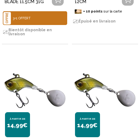
BLADE 11.5CM 31G
12CM
+
10
points
sur la carte
OFFRE
3+1 OFFERT
Épuisé en livraison
Bientôt disponible en
livraison
À PARTIR DE
À PARTIR DE
14,99€
14,99€