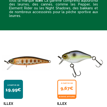
sous la marque
Illex
. La gamme comprend aujourd’hui
des leurres, des cannes, comme les Pepper, les
Element Rider ou les Night Shadows, des bakkans et
de nombreux accessoires pour la pêche sportive aux
leurres.
À PARTIR DE
À PARTIR DE
9,67€
19,99€
BONNE AFFAIRE
ILLEX
ILLEX