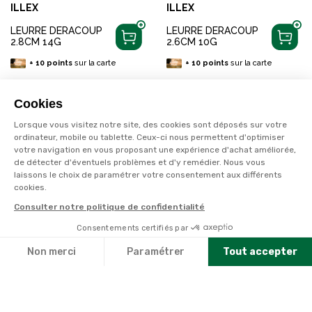
ILLEX
ILLEX
LEURRE DERACOUP
LEURRE DERACOUP
2.8CM 14G
2.6CM 10G
+
10
points
sur la carte
+
10
points
sur la carte
OFFRE
OFFRE
Cookies
3+1 OFFERT
3+1 OFFERT
Lorsque vous visitez notre site, des cookies sont déposés sur votre
Disponible en livraison
Disponible en livraison
ordinateur, mobile ou tablette. Ceux-ci nous permettent d'optimiser
votre navigation en vous proposant une expérience d'achat améliorée,
de détecter d'éventuels problèmes et d'y remédier. Nous vous
laissons le choix de paramétrer votre consentement aux différents
cookies.
Consulter notre politique de confidentialité
Consentements certifiés par
Non merci
Paramétrer
Tout accepter
Axeptio consent
Plateforme de Gestion du Consentement : Personnalisez vo
Notre plateforme vous permet d'adapter et de gérer vos par