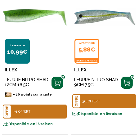
À PARTIR DE
À PARTIR DE
5,88€
10,99€
BONNE AFFAIRE
ILLEX
ILLEX
LEURRE NITRO SHAD
LEURRE NITRO SHAD
12CM 16.5G
9CM 7.5G
+
10
points
sur la carte
OFFRE
3+1 OFFERT
OFFRE
3+1 OFFERT
Disponible en livraison
Disponible en livraison