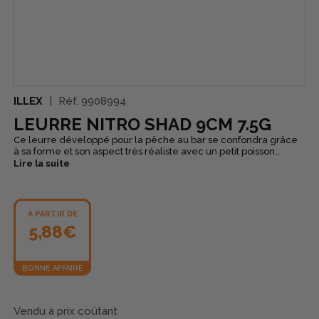
ILLEX
Réf.
9908994
LEURRE NITRO SHAD 9CM 7.5G
Ce leurre développé pour la pêche au bar se confondra grâce
à sa forme et son aspect très réaliste avec un petit poisson
fourrage.
Lire la suite
À PARTIR DE
5,88€
BONNE AFFAIRE
Vendu à prix coûtant