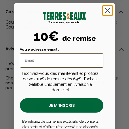
Caractéristiques techniques
Couleur : Jelly Shad. Poids : 7,5 g. Poids : 90 g. Modèle :
Coulant. Qté / Sachet.
10€
de remise
Avis clients
Votre adresse email :
Il n'y a pas encore d'avis pour ce produit - Soyez le
premier à rédiger un avis
Inscrivez-vous dès maintenant et profitez
Chez Terres & Eaux, les avis sont 100% certifiés : seuls
de vos 10€ de remise dès 69€ d'achats
nos clients ayant réellement acheté nos produits
(valable uniquement en livraison à
peuvent laisser un avis
domicile)
JE M’INSCRIS
Publier un avis
Bénéficiez de contenus exclusifs, de conseils
d’experts et d’offres réservées à nos abonnés