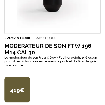
FREYR & DEVIK
Réf.
1145188
MODERATEUR DE SON FTW 196
M14 CAL30
Le modérateur de son Freyr & Devik Featherweight 196 est un
produit révolutionnaire en termes de poids et d'efficacité grâce
à son système à doubles chicanes. Pesant seulement 196
Lire la suite
grammes, il offre le même niveau d’atténuation sonore que des
silencieux beaucoup plus volumineux et plus lourds. De façon
plus précise, il pèse seulement 6 grammes par dB atténué.
Cela signifie un haut niveau de modération sonore dans un
modérateur petit et léger.Ce faible poids et sa taille permettent
de conserver l’équilibre naturel de la carabine.
419€