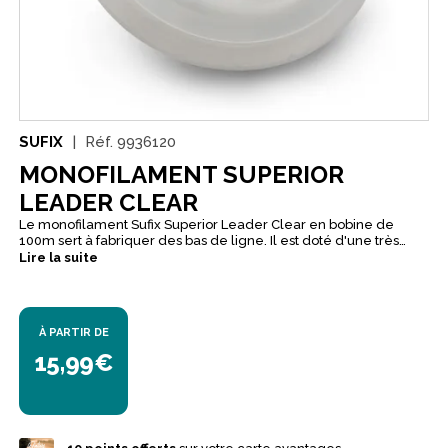
SUFIX
Réf.
9936120
MONOFILAMENT SUPERIOR
LEADER CLEAR
Le monofilament Sufix Superior Leader Clear en bobine de
100m sert à fabriquer des bas de ligne. Il est doté d'une très
forte résistance à la traction linéaire, aux noeuds et à l'abrasion.
Lire la suite
Il présente un bon compromis entre faible élasticité et
amortisseur pendant les combats.
À PARTIR DE
15,99€