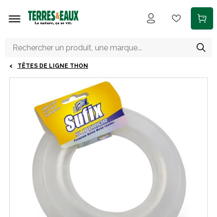
Aller au contenu principal
TÊTES DE LIGNE THON