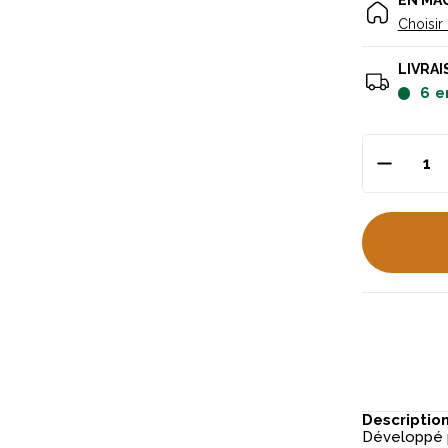
EN MA
Choisir
LIVRAI
6
e
Descriptio
Développé p