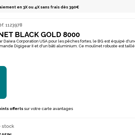
aiement en 3X ou 4X sans frais dès 390€
f.
1123978
NET BLACK GOLD 8000
r Daiwa Corporation USA pour les pêches fortes, le BG est équipé d'
nde Digigear II et d'un bâti aluminium. Ce moulinet robuste est taillé
sérénité. Son rotor retravaillé en arche (technologie Air Rotor) est plu
 pour une fluidité de rotation accrue. La bobine est supportée par u
sant l'engagement de la rotation lors du combat.
ints offerts
sur votre carte avantages
e stock