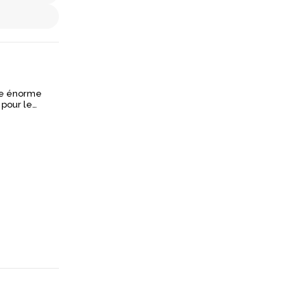
une énorme
 pour le
s
n roulement à