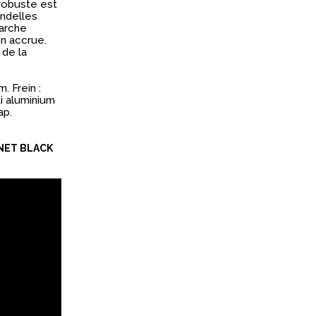
robuste est
ondelles
 arche
on accrue.
 de la
. Frein :
i aluminium
ap.
LINET BLACK