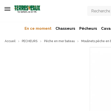
Aller au contenu principal
En ce moment
Chasseurs
Pêcheurs
Caval
Accueil
PECHEURS
Pêche en mer bateau
Moulinets pêche en 