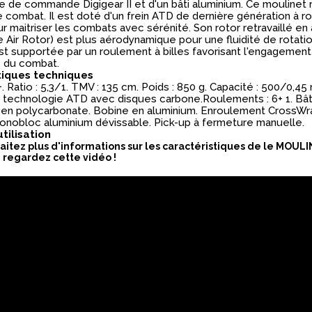
 de commande Digigear II et d'un bâti aluminium. Ce moulinet 
le combat. Il est doté d'un frein ATD de dernière génération à r
 maitriser les combats avec sérénité. Son rotor retravaillé en
 Air Rotor) est plus aérodynamique pour une fluidité de rotati
st supportée par un roulement à billes favorisant l'engagement
s du combat.
tiques techniques
. Ratio : 5,3/1. TMV : 135 cm. Poids : 850 g. Capacité : 500/0,45 m
 à technologie ATD avec disques carbone.Roulements : 6+ 1. Bât
r en polycarbonate. Bobine en aluminium. Enroulement CrossWr
onobloc aluminium dévissable. Pick-up à fermeture manuelle.
utilisation
haitez plus d'informations sur les caractéristiques de le MOU
 regardez cette vidéo !