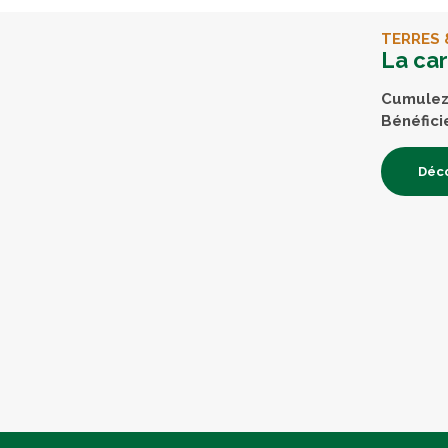
TERRES 
La ca
Cumulez 
Bénéfici
Déco