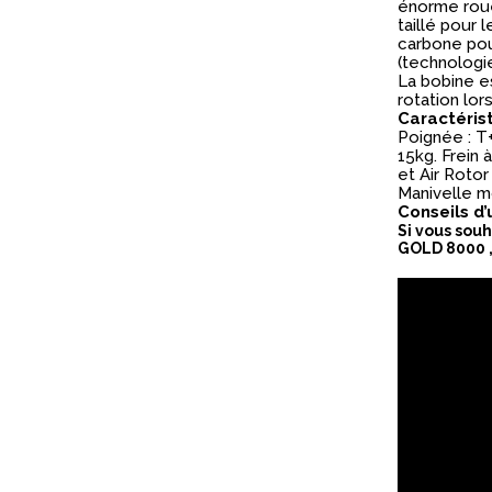
énorme roue
taillé pour 
carbone pour
(technologie
La bobine e
rotation lor
Caractéris
Poignée : T+
15kg. Frein
et Air Roto
Manivelle m
Conseils d’
Si vous sou
GOLD 8000 ,