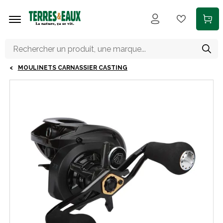
Aller au contenu principal
MOULINETS CARNASSIER CASTING