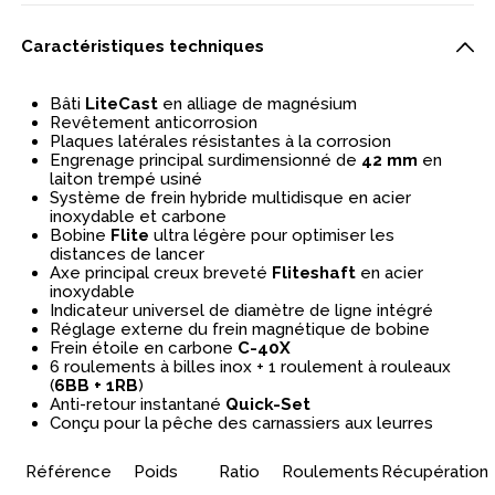
Caractéristiques techniques
Bâti
LiteCast
en alliage de magnésium
Revêtement anticorrosion
Plaques latérales résistantes à la corrosion
Engrenage principal surdimensionné de
42 mm
en
laiton trempé usiné
Système de frein hybride multidisque en acier
inoxydable et carbone
Bobine
Flite
ultra légère pour optimiser les
distances de lancer
Axe principal creux breveté
Fliteshaft
en acier
inoxydable
Indicateur universel de diamètre de ligne intégré
Réglage externe du frein magnétique de bobine
Frein étoile en carbone
C-40X
6 roulements à billes inox + 1 roulement à rouleaux
(
6BB + 1RB
)
Anti-retour instantané
Quick-Set
Conçu pour la pêche des carnassiers aux leurres
Référence
Poids
Ratio
Roulements
Récupération