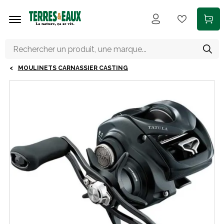
Aller au contenu principal
MOULINETS CARNASSIER CASTING