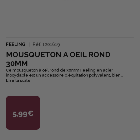
FEELING
Réf.
1201619
MOUSQUETON A OEIL ROND
30MM
Ce mousqueton à œil rond de 30mm Feeling en acier
inoxydable est un accessoire d’équitation polyvalent, bien
pratique pour y raccorder une longe à un licol.
Lire la suite
5,99€