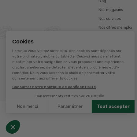
Blog
Nos magasins
Nos services
Nos offres d'emploi
Catalogues en ligne
Cookies
Jeu concours
Lorsque vous visitez notre site, des cookies sont déposés sur
La marque Terzéo
votre ordinateur, mobile ou tablette. Ceux-ci nous permettent
d'optimiser votre navigation en vous proposant une expérience
d'achat améliorée, de détecter d'éventuels problèmes et d'y
remédier. Nous vous laissons le choix de paramétrer votre
© Terres et eaux 2026
consentement aux différents cookies.
Politique de confidentialité
Mentions légales
Consulter notre politique de confidentialité
CGV
Consentements certifiés par
Non merci
Paramétrer
Tout accepter
Axeptio consent
Plateforme de Gestion du Consentement : Personnalisez
Notre plateforme vous permet d'adapter et de gérer vos 