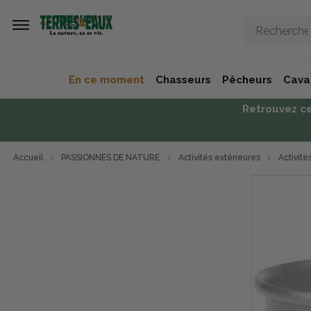
Aller au contenu principal
En ce moment
Chasseurs
Pêcheurs
Caval
Retrouvez ce
Accueil
PASSIONNES DE NATURE
Activités extérieures
Activité