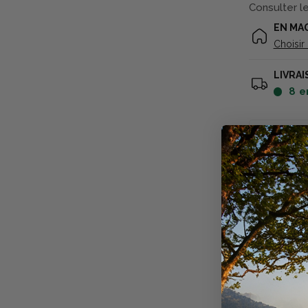
Consulter l
EN MA
Choisir
LIVRAI
8
e