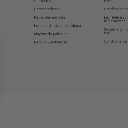
Carte PRO
FAQ
Cartes cadeaux
Conditions gé
Retrait en magasin
Législation sur
réglementés
Livraison & frais d'expédition
Système d’info
(SIA)
Moyens de paiement
Conditions de 
Retours & échanges
 vos Options
paramètres de confidentialité, en garantissant la conformit