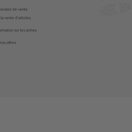
nérales de vente
 la vente d'articles
rmation sur les armes
nos offres
é avec les réglementations. Personnalisez vos préférences 