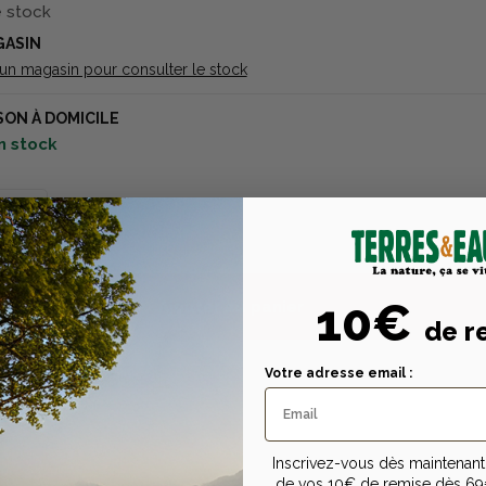
e stock
GASIN
 un magasin pour consulter le stock
SON À DOMICILE
n stock
10€
Ajouter au panier
de r
Votre adresse email :
Inscrivez-vous dès maintenant 
Description
Caractéristiques tech
de vos 10€ de remise dès 69