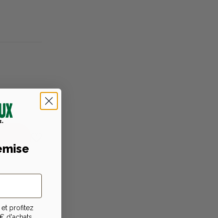
emise
et profitez
niques
€ d'achats