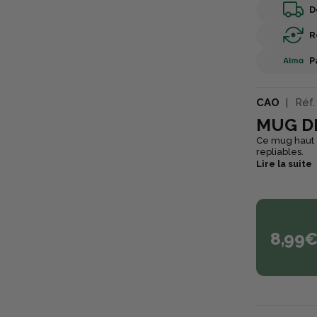
D
R
P
CAO
Réf.
MUG D
Ce mug haut 
repliables.
Lire la suite
8,99