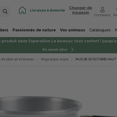
Changer de
Livraison à domicile
magasin
Connexion
Fa
iers
Passionnés de nature
Vos animaux
Catalogues
 produit dans l’opération Le bivouac tout confort ! jusqu
En savoir plus
s de plein air et bivouac
Mugs pique-nique
MUG DE SCOUTISME HAUT 