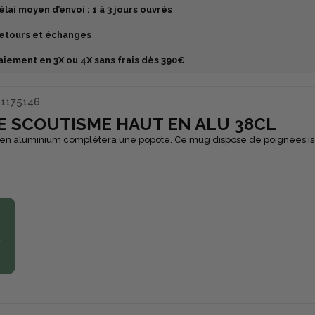
élai moyen d’envoi : 1 à 3 jours ouvrés
etours et échanges
aiement en 3X ou 4X sans frais dès 390€
1175146
E SCOUTISME HAUT EN ALU 38CL
en aluminium complètera une popote. Ce mug dispose de poignées is
€