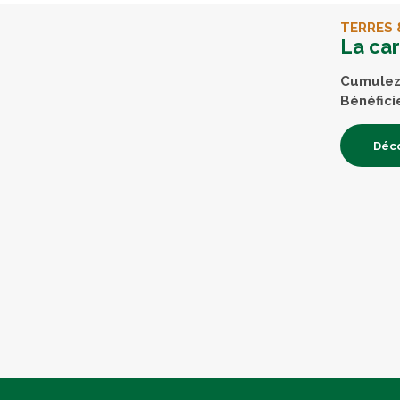
TERRES 
La ca
Cumulez 
Bénéfici
Déco