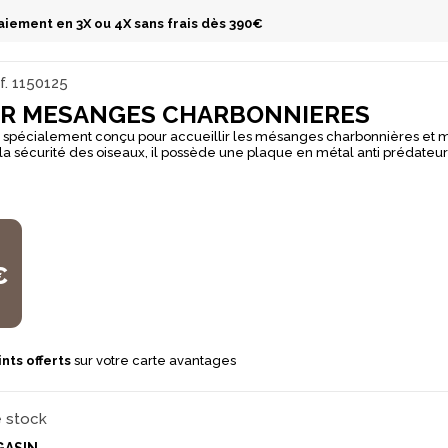
aiement en 3X ou 4X sans frais dès 390€
f.
1150125
IR MESANGES CHARBONNIERES
st spécialement conçu pour accueillir les mésanges charbonnières et
r la sécurité des oiseaux, il possède une plaque en métal anti prédateur
ermet de protéger les mésanges et aide à lutter de
que contre un certain nombre de parasites du jardin. Il permet à l’oise
intempéries et du mauvais temps mais surtout de se reproduire au pr
 et à l’abri des prédateurs.
€
nts offerts
sur votre carte avantages
e stock