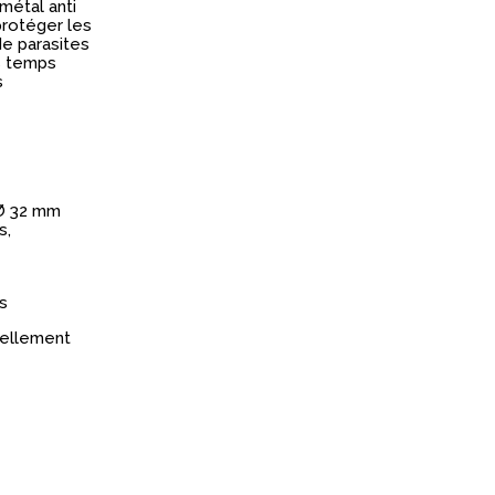
métal anti
protéger les
e parasites
is temps
s
 Ø 32 mm
s,
s
réellement