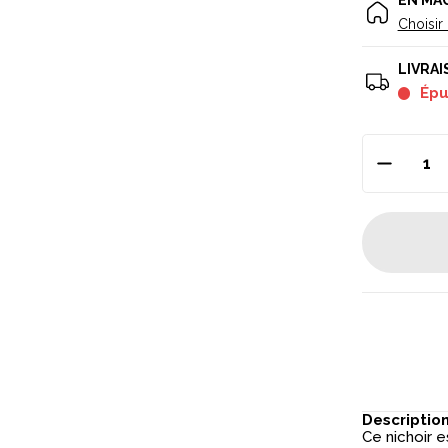
EN MA
Choisir
LIVRAI
Ép
Descriptio
Ce nichoir 