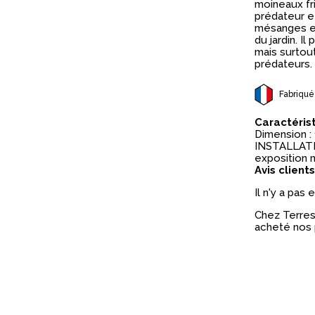
moineaux fri
prédateur et
mésanges et
du jardin. I
mais surtout
prédateurs.
Fabriqué
Caractéris
Dimension : 
INSTALLATIO
exposition m
Avis clients
Il n'y a pas
Chez Terres 
acheté nos 