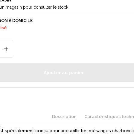
GASIN
 un magasin pour consulter le stock
SON À DOMICILE
uisé
Ajouter au panier
Description
Caractéristiques tech
n
est spécialement conçu pour accueillir les mésanges charbonni