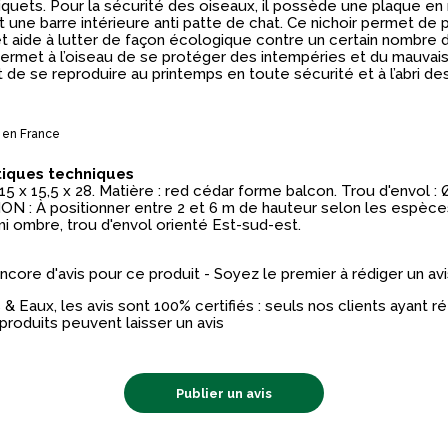
quets. Pour la sécurité des oiseaux, il possède une plaque en 
 une barre intérieure anti patte de chat. Ce nichoir permet de 
 aide à lutter de façon écologique contre un certain nombre d
l permet à l’oiseau de se protéger des intempéries et du mauva
 de se reproduire au printemps en toute sécurité et à l’abri de
 en France
tiques techniques
15 x 15,5 x 28. Matière : red cédar forme balcon. Trou d'envol :
N : À positionner entre 2 et 6 m de hauteur selon les espèce
i ombre, trou d'envol orienté Est-sud-est.
 encore d'avis pour ce produit - Soyez le premier à rédiger un avi
& Eaux, les avis sont 100% certifiés : seuls nos clients ayant 
produits peuvent laisser un avis
Publier un avis