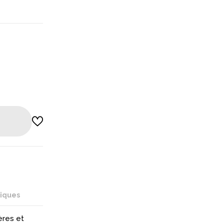
niques
ères et