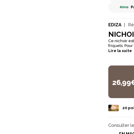
P
EDIZA
Ré
NICHO
Ce nichoir e
friquets. Pou
intérieure anti patte de chat. Ce nichoir p
Lire la suite
façon écologi
protéger des 
toute sécurité
26,99
20
poi
Consulter l