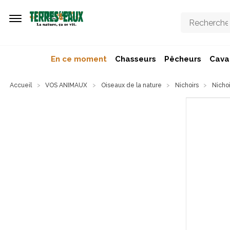
Aller au contenu principal
En ce moment
Chasseurs
Pêcheurs
Caval
Accueil
VOS ANIMAUX
Oiseaux de la nature
Nichoirs
Nicho