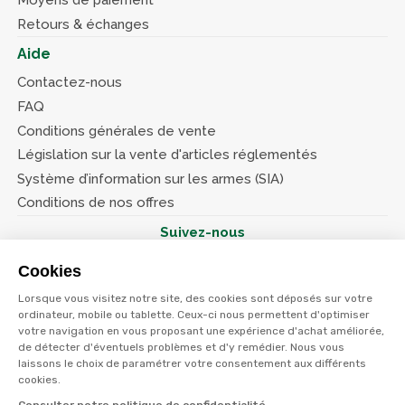
Moyens de paiement
Retours & échanges
Aide
Contactez-nous
FAQ
Conditions générales de vente
Législation sur la vente d'articles réglementés
Système d’information sur les armes (SIA)
Conditions de nos offres
Suivez-nous
Cookies
Lorsque vous visitez notre site, des cookies sont déposés sur votre
ordinateur, mobile ou tablette. Ceux-ci nous permettent d'optimiser
votre navigation en vous proposant une expérience d'achat améliorée,
© Terres et eaux 2026
de détecter d'éventuels problèmes et d'y remédier. Nous vous
Politique de confidentialité
Mentions légales
laissons le choix de paramétrer votre consentement aux différents
CGV
cookies.