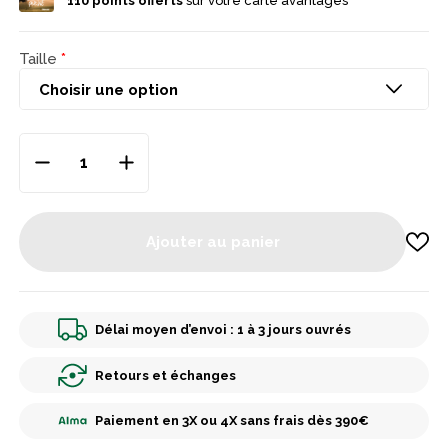
110
points offerts
sur votre carte avantages
Coutures étanches, Membrane laminée WR étanche et
respirante Coupe ergonomique avec ceinture semi-élastiquée
Plusieurs poches pratiques pour le rangement Coloris kaki
discret, adapté à tous les terrains de chasse hivernale
Taille
Ajouter au panier
Délai moyen d’envoi : 1 à 3 jours ouvrés
Retours et échanges
Paiement en 3X ou 4X sans frais dès 390€