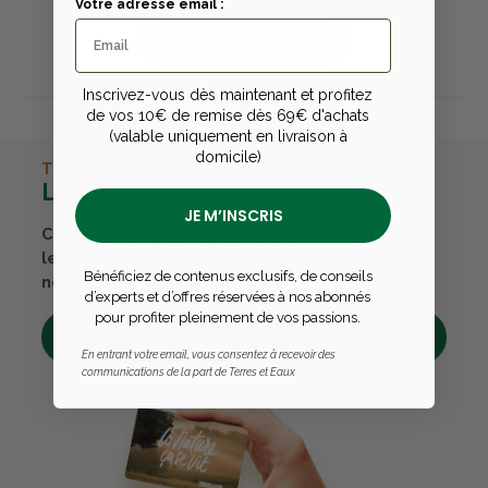
Votre adresse email :
Publier un avis
Inscrivez-vous dès maintenant et profitez
de vos 10€ de remise dès 69€ d'achats
(valable uniquement en livraison à
domicile)
TERRES & EAUX
La carte avantages
JE M’INSCRIS
Cumulez des points passions et convertissez-
les en bons cadeaux. Bénéficiez également de
Bénéficiez de contenus exclusifs, de conseils
nombreux autres avantages.
d’experts et d’offres réservées à nos abonnés
pour profiter pleinement de vos passions.
Découvrez tous ses avantages
En entrant votre email, vous consentez à recevoir des
communications de la part de Terres et Eaux