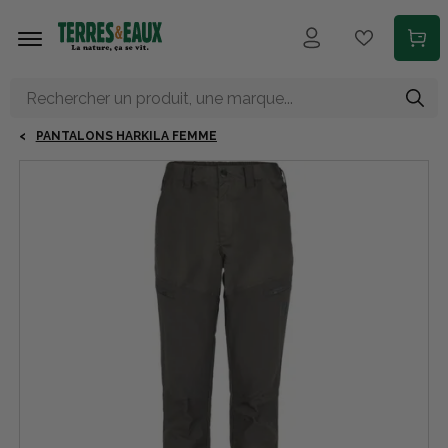
Aller au contenu principal
PANTALONS HARKILA FEMME