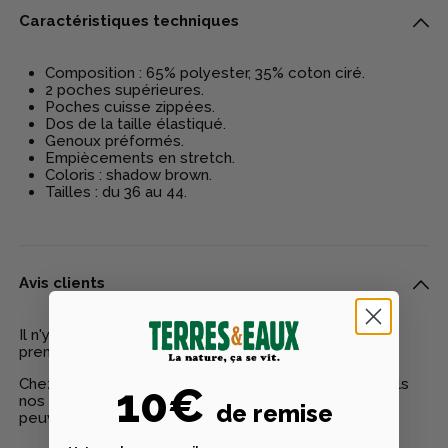
Caractéristiques techniques
Composition : 65% polyester, 35% coton ciré.
2 poches supérieures.
Poches cuisse zippées.
Dos de la taille élastiqué.
Genoux préformés.
Empiècements en stretch.
Coloris : shadow brown.
Tailles : du 36 au 44.
Avis clients
Il n'y a pas encore d'avis pour ce produit - Soyez le
premier à rédiger un avis
Chez Terres & Eaux, les avis sont 100% certifiés : seuls
10€
nos clients ayant réellement acheté nos produits
de remise
peuvent laisser un avis