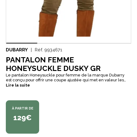
DUBARRY
Réf.
9934671
PANTALON FEMME
HONEYSUCKLE DUSKY GR
Le pantalon Honeysuckle pour femme de la marque Dubarry
est conçu pour offrir une coupe ajustée qui met en valeur les
courbes. Fabriqué en velours stretch doux, il allie confort et
Lire la suite
élégance, parfait pour un style chic et habillé. Ce pantalon est
polyvalent et se prête à diverses occasions, que ce soit avec
des bottes et une veste en tweed ou pour un look plus
décontracté. Il est doté de plusieurs poches. Le logo de la
À PARTIR DE
marque est subtilement inscrit sur la poche arrière droite,
ajoutant une touche distinctive à ce pantalon élégant.
129€