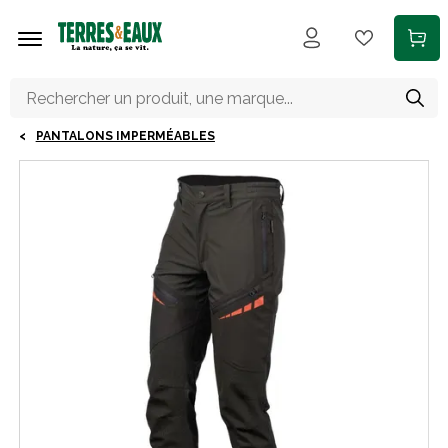
Aller au contenu principal
PANTALONS IMPERMÉABLES