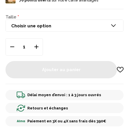
70
points offerts
sur votre carte avantages
protection supplémentaire pour évoluer sereinement en milieu
naturel. Un pantalon technique, confortable et parfaitement
adapté à la chasse active.
Taille
Ajouter au panier
Délai moyen d’envoi : 1 à 3 jours ouvrés
Retours et échanges
Paiement en 3X ou 4X sans frais dès 390€