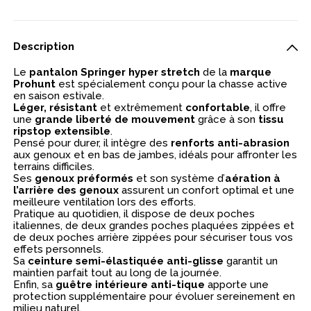
Description
Le
pantalon Springer hyper stretch
de la
marque
Prohunt
est spécialement conçu pour la chasse active
en saison estivale.
Léger, résistant
et extrêmement
confortable
, il offre
une
grande liberté de mouvement
grâce à son
tissu
ripstop extensible
.
Pensé pour durer, il intègre des
renforts anti-abrasion
aux genoux et en bas de jambes, idéals pour affronter les
terrains difficiles.
Ses
genoux préformés
et son système d’
aération à
l’arrière des genoux
assurent un confort optimal et une
meilleure ventilation lors des efforts.
Pratique au quotidien, il dispose de deux poches
italiennes, de deux grandes poches plaquées zippées et
de deux poches arrière zippées pour sécuriser tous vos
effets personnels.
Sa
ceinture semi-élastiquée anti-glisse
garantit un
maintien parfait tout au long de la journée.
Enfin, sa
guêtre intérieure anti-tique
apporte une
protection supplémentaire pour évoluer sereinement en
milieu naturel.