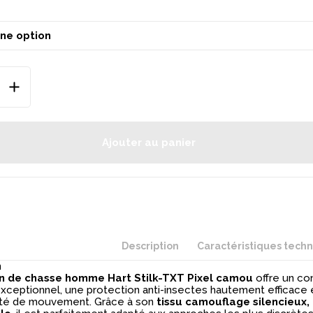
Ajouter au panier
Description
Caractéristiques tech
n
n de chasse homme Hart Stilk-TXT Pixel camou
offre un co
xceptionnel, une protection anti-insectes hautement efficace 
rté de mouvement. Grâce à son
tissu camouflage silencieux, 