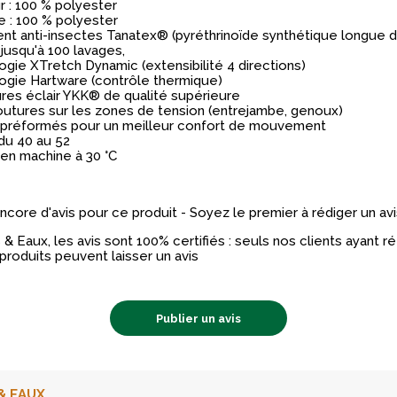
r : 100 % polyester
 : 100 % polyester
nt anti-insectes Tanatex® (pyréthrinoïde synthétique longue 
 jusqu'à 100 lavages,
gie XTretch Dynamic (extensibilité 4 directions)
ogie Hartware (contrôle thermique)
es éclair YKK® de qualité supérieure
outures sur les zones de tension (entrejambe, genoux)
préformés pour un meilleur confort de mouvement
 du 40 au 52
en machine à 30 °C
 encore d'avis pour ce produit - Soyez le premier à rédiger un avi
& Eaux, les avis sont 100% certifiés : seuls nos clients ayant 
produits peuvent laisser un avis
Publier un avis
& EAUX