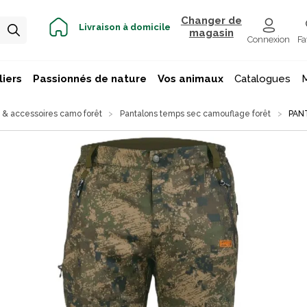
Changer de
Livraison à domicile
magasin
Connexion
Fa
iers
Passionnés de nature
Vos animaux
Catalogues
& accessoires camo forêt
Pantalons temps sec camouflage forêt
PAN