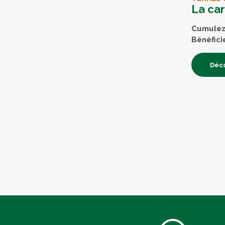
La ca
Cumulez 
Bénéfici
Déco