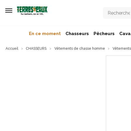
Aller au contenu principal
En ce moment
Chasseurs
Pêcheurs
Caval
Accueil
CHASSEURS
Vêtements de chasse homme
Vêtements 