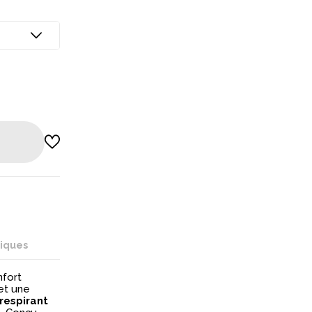
niques
nfort
et une
respirant