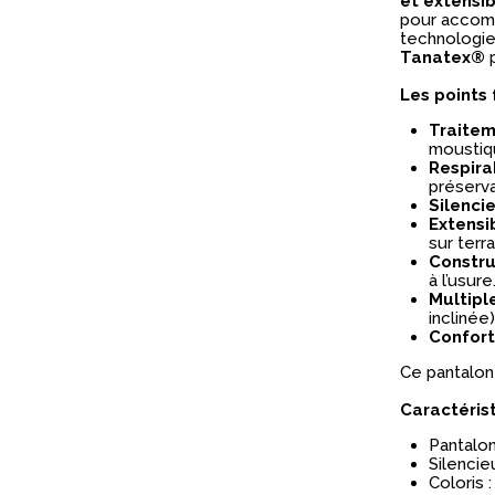
et extensib
pour accompa
technologie
Tanatex®
p
Les points 
Traitem
moustiqu
Respira
préserva
Silenci
Extensi
sur terrai
Constru
à l’usure
Multipl
inclinée
Confort
Ce pantalon
Caractéris
Pantalo
Silencie
Coloris :