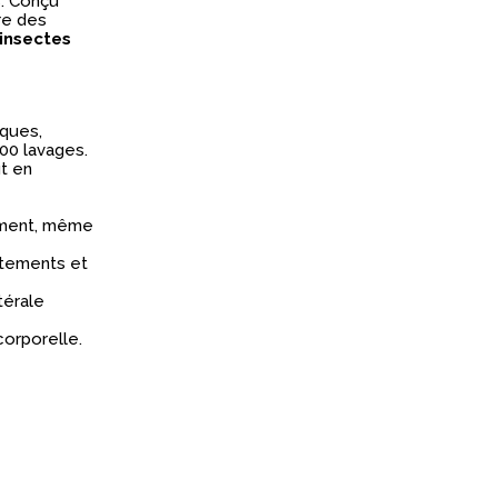
s. Conçu
re des
-insectes
iques,
00 lavages.
ut en
ement, même
ttements et
térale
corporelle.