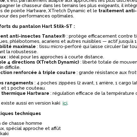
le
, il est parfaitement adapté aux approches les plus discrète
gner le chasseur dans les terrains les plus exigeants, il intèg
s de pointe Hartware, XTretch Dynamic et le
traitement anti
our des performances optimales.
forts du pantalon Hart Stilk-ST :
ent anti-insectes Tanatex®
: protège efficacement contre t
es, phlébotomes, acariens et autres nuisibles — actif jusqu’à 1
bilité maximale
: tissu micro-perforé qui laisse circuler l’air to
nt la robustesse.
eux
: idéal pour les approches à courte distance.
ble 4 directions (XTretch Dynamic)
: liberté totale de mouv
n difficile.
ction renforcée à triple couture
: grande résistance aux fro
.
es rangements
: 4 poches zippées (2 avant, 1 arrière, 1 cargo la
) et 1 poche couteau.
 thermique Hartware
: régulation efficace de la température 
 existe aussi en version kaki
ici
.
tiques techniques
n de chasse homme
ux, spécial approche et affût
 kaki