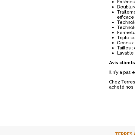
Extérieu
Doublure
Traiteme
efficace
Technolo
Technol
Fermetur
Triple c
Genoux 
Tailles :
Lavable 
Avis clients
Il n'y a pas
Chez Terres 
acheté nos 
TERRES 