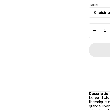
Taille
Descriptio
Le
pantalo
thermique e
grande libe