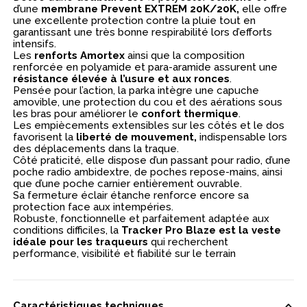
d’une
membrane Prevent EXTREM 20K/20K,
elle offre
une excellente protection contre la pluie tout en
garantissant une très bonne respirabilité lors d’efforts
intensifs.
Les
renforts Amortex
ainsi que la composition
renforcée en polyamide et para-aramide assurent une
résistance élevée à l’usure et aux ronces
.
Pensée pour l’action, la parka intègre une capuche
amovible, une protection du cou et des aérations sous
les bras pour améliorer le
confort thermique
.
Les empiècements extensibles sur les côtés et le dos
favorisent la
liberté de mouvement,
indispensable lors
des déplacements dans la traque.
Côté praticité, elle dispose d’un passant pour radio, d’une
poche radio ambidextre, de poches repose-mains, ainsi
que d’une poche carnier entièrement ouvrable.
Sa fermeture éclair étanche renforce encore sa
protection face aux intempéries.
Robuste, fonctionnelle et parfaitement adaptée aux
conditions difficiles, la
Tracker Pro Blaze est la veste
idéale pour les traqueurs
qui recherchent
performance, visibilité et fiabilité sur le terrain
Caractéristiques techniques