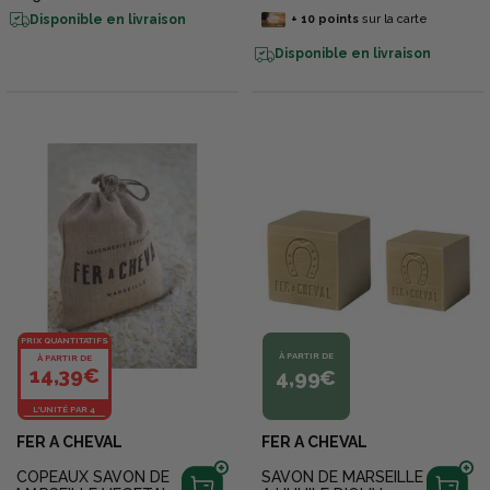
Disponible en livraison
+
10
points
sur la carte
Disponible en livraison
PRIX QUANTITATIFS
À PARTIR DE
À PARTIR DE
14,39€
4,99€
L'UNITÉ PAR 4
FER A CHEVAL
FER A CHEVAL
COPEAUX SAVON DE
SAVON DE MARSEILLE