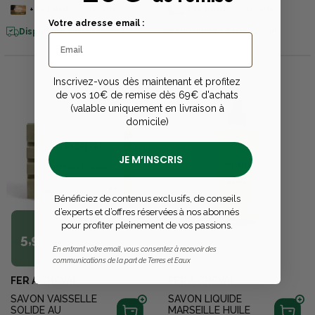
+
10
points
sur la carte
+
10
points
sur la carte
Votre adresse email :
Disponible en livraison
Disponible en livraison
Inscrivez-vous dès maintenant et profitez
de vos 10€ de remise dès 69€ d'achats
(valable uniquement en livraison à
domicile)
JE M’INSCRIS
Bénéficiez de contenus exclusifs, de conseils
d’experts et d’offres réservées à nos abonnés
pour profiter pleinement de vos passions.
5,99€
11,99€
En entrant votre email, vous consentez à recevoir des
communications de la part de Terres et Eaux
FER A CHEVAL
FER A CHEVAL
SAVON VAISSELLE
SAVON LIQUIDE
SOLIDE AU
MARSEILLE HUILE