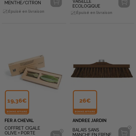
VAISELLE
MENTHE/CITRON
ECOLOGIQUE
Épuisé en livraison
Épuisé en livraison
19,36€
26€
BONNE AFFAIRE
BONNE AFFAIRE
FER A CHEVAL
ANDREE JARDIN
COFFRET CIGALE
BALAIS SANS
OLIVE + PORTE
MANCHE EN FRENE