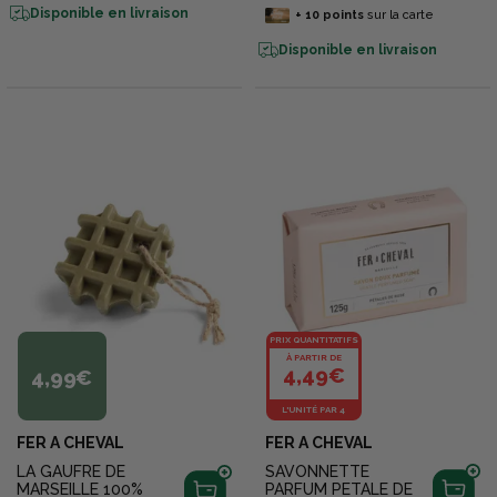
Disponible en livraison
+
10
points
sur la carte
Disponible en livraison
PRIX QUANTITATIFS
À PARTIR DE
4,49€
4,99€
L'UNITÉ PAR 4
FER A CHEVAL
FER A CHEVAL
LA GAUFRE DE
SAVONNETTE
MARSEILLE 100%
PARFUM PETALE DE