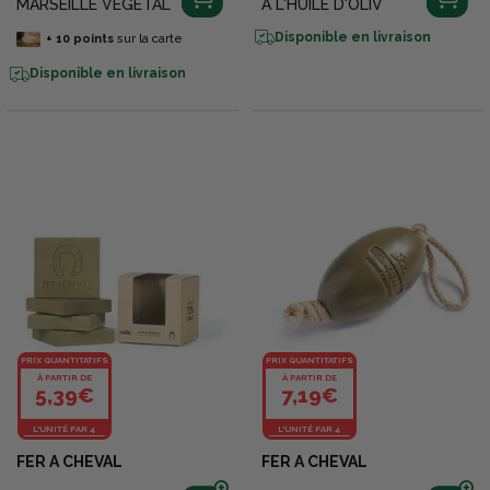
MARSEILLE VEGETAL
A L'HUILE D'OLIV
Disponible en livraison
+
10
points
sur la carte
Disponible en livraison
PRIX QUANTITATIFS
PRIX QUANTITATIFS
À PARTIR DE
À PARTIR DE
5,39€
7,19€
L'UNITÉ PAR 4
L'UNITÉ PAR 4
FER A CHEVAL
FER A CHEVAL