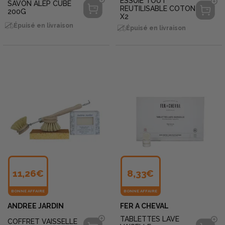
ESSUIE TOUT
SAVON ALEP CUBE
REUTILISABLE COTON
200G
X2
Épuisé en livraison
Épuisé en livraison
11,26€
8,33€
BONNE AFFAIRE
BONNE AFFAIRE
ANDREE JARDIN
FER A CHEVAL
TABLETTES LAVE
COFFRET VAISSELLE