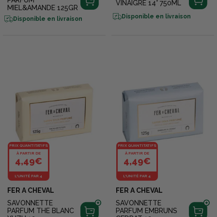
PARFUM
VINAIGRE 14° 750ML
MIEL&AMANDE 125GR
Disponible en livraison
Disponible en livraison
PRIX QUANTITATIFS
PRIX QUANTITATIFS
À PARTIR DE
À PARTIR DE
4,49€
4,49€
L'UNITÉ PAR 4
L'UNITÉ PAR 4
FER A CHEVAL
FER A CHEVAL
SAVONNETTE
SAVONNETTE
PARFUM THE BLANC
PARFUM EMBRUNS