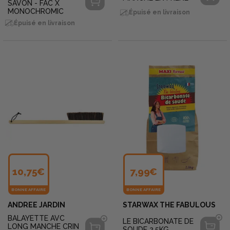
SAVON - FAC X
MONOCHROMIC
Épuisé en livraison
Épuisé en livraison
10,75€
7,99€
BONNE AFFAIRE
BONNE AFFAIRE
ANDREE JARDIN
STARWAX THE FABULOUS
BALAYETTE AVC
LE BICARBONATE DE
LONG MANCHE CRIN
SOUDE 2,5KG