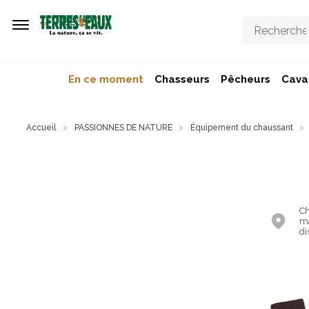
Aller au contenu principal
En ce moment
Chasseurs
Pêcheurs
Caval
Accueil
PASSIONNES DE NATURE
Équipement du chaussant
Ch
ma
di