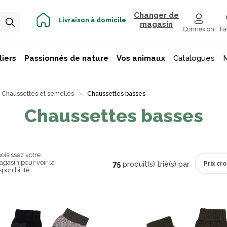
Changer de
Livraison à domicile
magasin
Connexion
Fa
iers
Passionnés de nature
Vos animaux
Catalogues
Chaussettes et semelles
Chaussettes basses
Chaussettes basses
oisissez votre
gasin pour voir la
75
produit(s) trié(s) par
sponibilité