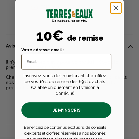
Télécharger
10€
de remise
Avis clients
Votre adresse email :
Il n'y a pas encore d'avis pour ce produit - Soyez le
premier à rédiger un avis
Inscrivez-vous dès maintenant et profitez
Chez Terres & Eaux, les avis sont 100% certifiés : seuls
de vos 10€ de remise dès 69€ d'achats
nos clients ayant réellement acheté nos produits
peuvent laisser un avis
(valable uniquement en livraison à
domicile)
JE M’INSCRIS
Publier un avis
Bénéficiez de contenus exclusifs, de conseils
d’experts et d’offres réservées à nos abonnés