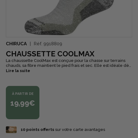
CHIRUCA
Réf.
9918809
CHAUSSETTE COOLMAX
La chaussette CoolMax est conçue pour la chasse sur terrains
chauds, sa fibre maintient le pied frais et sec. Elle est idéale dès
l'ouverture ou lors de déplacements dans des Pays à forte
Lire la suite
température extérieure.
À PARTIR DE
19,99€
10
points offerts
sur votre carte avantages