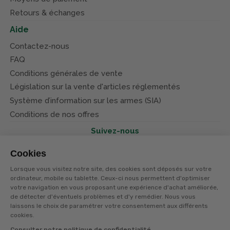
Retours & échanges
Aide
Contactez-nous
FAQ
Conditions générales de vente
Législation sur la vente d'articles réglementés
Système d’information sur les armes (SIA)
Conditions de nos offres
Suivez-nous
Cookies
Lorsque vous visitez notre site, des cookies sont déposés sur votre
ordinateur, mobile ou tablette. Ceux-ci nous permettent d'optimiser
votre navigation en vous proposant une expérience d'achat améliorée,
© Terres et eaux 2026
Politique de confidentialité
de détecter d'éventuels problèmes et d'y remédier. Nous vous
Mentions légales
laissons le choix de paramétrer votre consentement aux différents
CGV
cookies.
Consulter notre politique de confidentialité