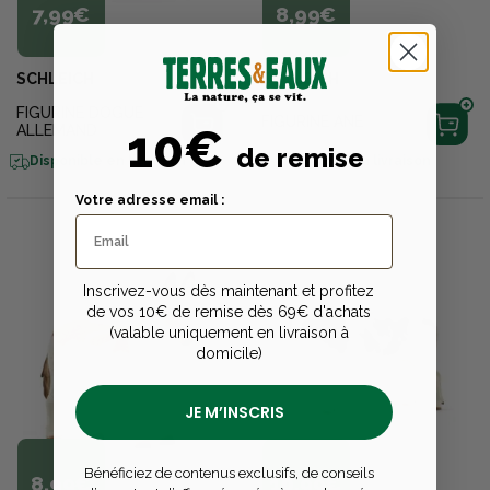
7,99€
8,99€
SCHLEICH
SCHLEICH
FIGURINE DOGUE
FIGURINE ANE
10€
ALLEMAND
de remise
Disponible en livraison
Disponible en livraison
Votre adresse email :
Inscrivez-vous dès maintenant et profitez
de vos 10€ de remise dès 69€ d'achats
(valable uniquement en livraison à
domicile)
JE M’INSCRIS
Bénéficiez de contenus exclusifs, de conseils
8,99€
10,99€