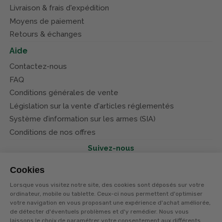
Livraison & frais d'expédition
Moyens de paiement
Retours & échanges
Aide
Contactez-nous
FAQ
Conditions générales de vente
Législation sur la vente d'articles réglementés
Système d’information sur les armes (SIA)
Conditions de nos offres
Suivez-nous
Cookies
Lorsque vous visitez notre site, des cookies sont déposés sur votre
ordinateur, mobile ou tablette. Ceux-ci nous permettent d'optimiser
votre navigation en vous proposant une expérience d'achat améliorée,
© Terres et eaux 2026
Politique de confidentialité
de détecter d'éventuels problèmes et d'y remédier. Nous vous
Mentions légales
laissons le choix de paramétrer votre consentement aux différents