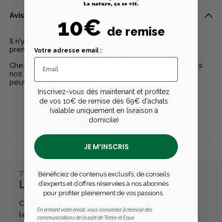
Avis clients
10€
de remise
Il n'y a pas encore d'avis pour ce produit - Soyez le
premier à rédiger un avis
Votre adresse email :
Chez Terres & Eaux, les avis sont 100% certifiés : seuls
nos clients ayant réellement acheté nos produits
peuvent laisser un avis
Inscrivez-vous dès maintenant et profitez
de vos 10€ de remise dès 69€ d'achats
(valable uniquement en livraison à
Publier un avis
domicile)
JE M’INSCRIS
TERRES & EAUX
Bénéficiez de contenus exclusifs, de conseils
La carte avantages
d’experts et d’offres réservées à nos abonnés
pour profiter pleinement de vos passions.
Cumulez des points passions et convertissez-
En entrant votre email, vous consentez à recevoir des
les en bons cadeaux. Bénéficiez également de
communications de la part de Terres et Eaux