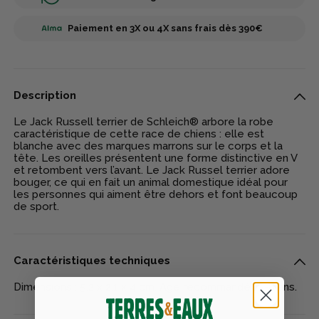
Paiement en 3X ou 4X sans frais dès 390€
Description
Le Jack Russell terrier de Schleich® arbore la robe
caractéristique de cette race de chiens : elle est
blanche avec des marques marrons sur le corps et la
tête. Les oreilles présentent une forme distinctive en V
et retombent vers l’avant. Le Jack Russel terrier adore
bouger, ce qui en fait un animal domestique idéal pour
les personnes qui aiment être dehors et font beaucoup
de sport.
Caractéristiques techniques
Dimensions : 5,2 x 2,1 x 4 cm. Age recommandé : 3-8 ans.