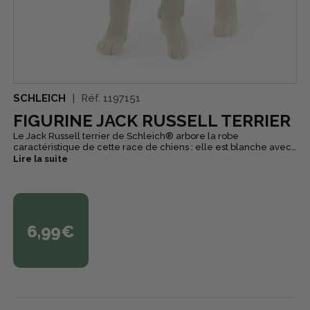
SCHLEICH
Réf.
1197151
FIGURINE JACK RUSSELL TERRIER
Le Jack Russell terrier de Schleich® arbore la robe
caractéristique de cette race de chiens : elle est blanche avec
des marques marrons sur le corps et la tête. Les oreilles
Lire la suite
présentent une forme distinctive en V et retombent vers l’avant.
Le Jack Russel terrier adore bouger, ce qui en fait un animal
domestique idéal pour les personnes qui aiment être dehors et
font beaucoup de sport.
6,99€