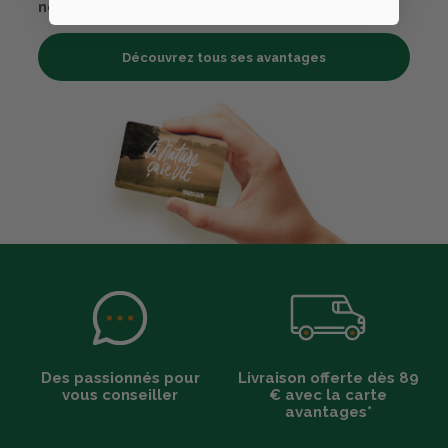
nombreux autres avantages.
Découvrez tous ses avantages
Des passionnés pour
Livraison offerte dès 89
vous conseiller
€ avec la carte
avantages*