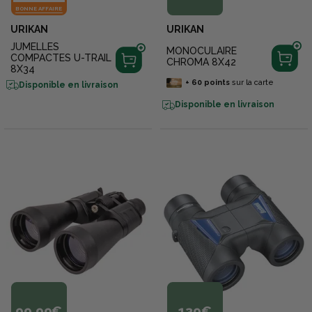
BONNE AFFAIRE
URIKAN
URIKAN
JUMELLES
MONOCULAIRE
COMPACTES U-TRAIL
CHROMA 8X42
8X34
+
60
points
sur la carte
Disponible en livraison
Disponible en livraison
99,99€
139€