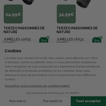
24,99€
34,99€
TERZEO PASSIONNÉS DE
TERZEO PASSIONNÉS DE
NATURE
NATURE
JUMELLES 10X25
JUMELLES 16X32
NOIRES
NOIRES
Cookies
+
20
points
sur la carte
+
30
points
sur la carte
Disponible en livraison
Disponible en livraison
Lorsque vous visitez notre site, des cookies sont déposés sur votre
ordinateur, mobile ou tablette. Ceux-ci nous permettent d'optimiser
votre navigation en vous proposant une expérience d'achat améliorée,
de détecter d'éventuels problèmes et d'y remédier. Nous vous
laissons le choix de paramétrer votre consentement aux différents
cookies.
Consulter notre politique de confidentialité
Consentements certifiés par
Filtres
Non merci
Paramétrer
Tout accepter