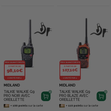
PRIX QUANTITATIFS
PRIX QUANTITATIFS
À PARTIR DE
À PARTIR DE
98,10€
107,10€
L'UNITÉ PAR 2
L'UNITÉ PAR 2
MIDLAND
MIDLAND
TALKIE WALKIE G9
TALKIE WALKIE G9
PRO NOIR AVEC
PRO BLAZE AVEC
OREILLETTE
OREILLETTE
+
100
points
sur la carte
+
110
points
sur la carte