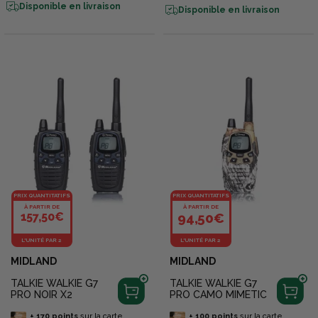
Disponible en livraison
Disponible en livraison
PRIX QUANTITATIFS
PRIX QUANTITATIFS
À PARTIR DE
À PARTIR DE
157,50€
94,50€
L'UNITÉ PAR 2
L'UNITÉ PAR 2
MIDLAND
MIDLAND
TALKIE WALKIE G7
TALKIE WALKIE G7
PRO NOIR X2
PRO CAMO MIMETIC
+
170
points
sur la carte
+
100
points
sur la carte