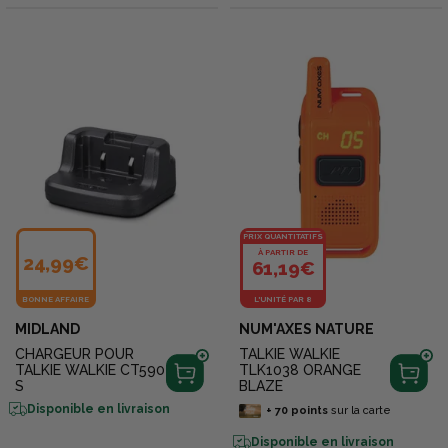
PRIX QUANTITATIFS
À PARTIR DE
24,99€
61,19€
BONNE AFFAIRE
L'UNITÉ PAR 8
MIDLAND
NUM'AXES NATURE
CHARGEUR POUR
TALKIE WALKIE
TALKIE WALKIE CT590
TLK1038 ORANGE
S
BLAZE
Disponible en livraison
+
70
points
sur la carte
Disponible en livraison