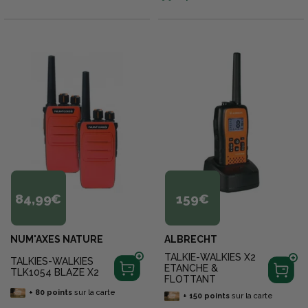
84,99€
159€
NUM'AXES NATURE
ALBRECHT
TALKIE-WALKIES X2
TALKIES-WALKIES
ETANCHE &
TLK1054 BLAZE X2
FLOTTANT
+
80
points
sur la carte
+
150
points
sur la carte