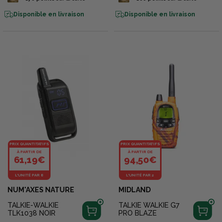
Disponible en livraison
Disponible en livraison
PRIX QUANTITATIFS
PRIX QUANTITATIFS
À PARTIR DE
À PARTIR DE
61,19€
94,50€
L'UNITÉ PAR 8
L'UNITÉ PAR 2
NUM'AXES NATURE
MIDLAND
TALKIE-WALKIE
TALKIE WALKIE G7
TLK1038 NOIR
PRO BLAZE