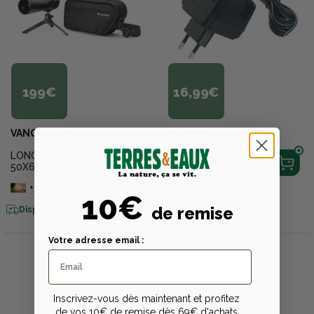
199€
16,99€
VANGUARD
MIDLAND
LONGUE VUE 15-
CHARGEUR POUR
50X60
TALKIE WALKIE G7
+
190
points
sur la carte
+
10
points
sur la carte
10€
de remise
Disponible en livraison
Disponible en livraison
Votre adresse email :
Inscrivez-vous dès maintenant et profitez
de vos 10€ de remise dès 69€ d'achats