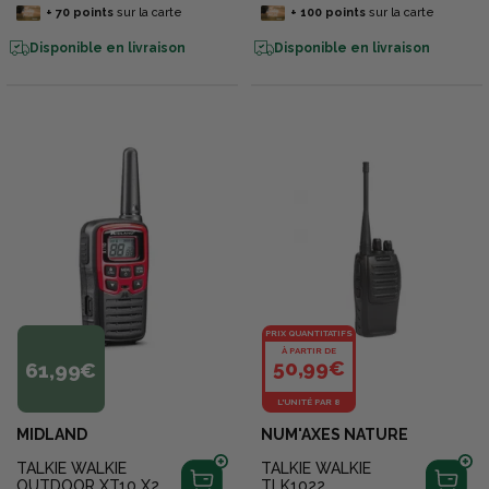
+
70
points
sur la carte
+
100
points
sur la carte
Disponible en livraison
Disponible en livraison
PRIX QUANTITATIFS
À PARTIR DE
50,99€
61,99€
L'UNITÉ PAR 8
MIDLAND
NUM'AXES NATURE
TALKIE WALKIE
TALKIE WALKIE
OUTDOOR XT10 X2
TLK1022