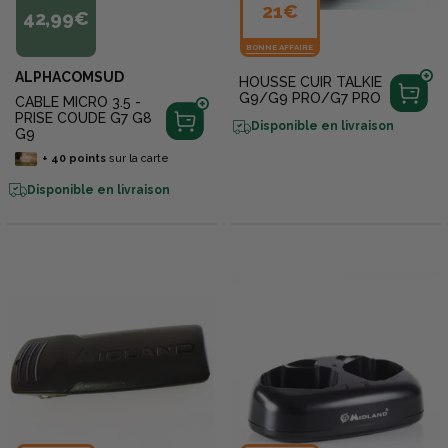
21€
42,99€
BONNE AFFAIRE
ALPHACOMSUD
HOUSSE CUIR TALKIE
G9/G9 PRO/G7 PRO
CABLE MICRO 3.5 -
PRISE COUDE G7 G8
Disponible en livraison
G9
+
40
points
sur la carte
Disponible en livraison