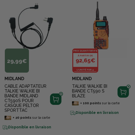
PRIX QUANTITATIFS
À PARTIR DE
92,65€
29,99€
L'UNITÉ PAR 4
MIDLAND
MIDLAND
CABLE ADAPTATEUR
TALKIE WALKIE BI
TALKIE WALKIE BI
BANDE CT590 S
BANDE MIDLAND
BLAZE
CT590S POUR
+
100
points
sur la carte
CASQUE PELTOR
SPORTTAC
Disponible en livraison
+
20
points
sur la carte
Disponible en livraison