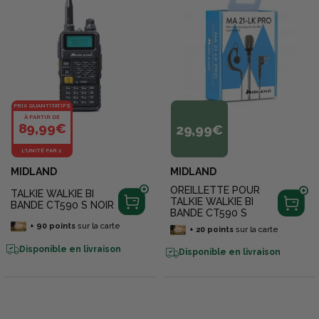
PRIX QUANTITATIFS
À PARTIR DE
89,99€
29,99€
L'UNITÉ PAR 2
MIDLAND
MIDLAND
OREILLETTE POUR
TALKIE WALKIE BI
TALKIE WALKIE BI
BANDE CT590 S NOIR
BANDE CT590 S
+
90
points
sur la carte
+
20
points
sur la carte
Disponible en livraison
Disponible en livraison