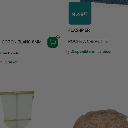
9,49€
FLASHMER
POCHE A CREVETTE
 COTON BLANC 8MM
Disponible en livraison
s
sur la carte
n livraison