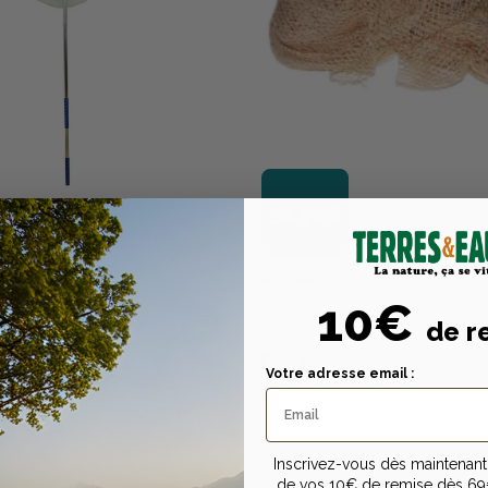
34,99€
ROUDIER
10€
NAPPE COTON 8MM 1M50
 PLIANT ALUMINIUM
de r
+
30
points
sur la carte
s
sur la carte
Votre adresse email :
Disponible en livraison
n livraison
Inscrivez-vous dès maintenant 
de vos 10€ de remise dès 69