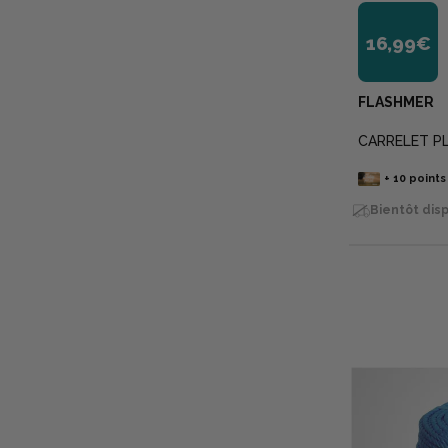
16,99€
FLASHMER
CARRELET PL
+
10
points
Bientôt disp