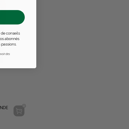
 de conseils
 nos abonnés
 passions.
voir des
ONDE