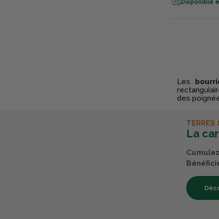
Disponible e
Les
bourr
rectangulai
des poignée
TERRES 
La ca
Cumulez 
Bénéfici
Déco