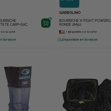
GARBOLINO
OURRICHE
BOURRICHE X-FIGHT POWERC
+TETE CARP+SAC
RONDE 2M50
s
sur la carte
+
50
points
sur la carte
n livraison
Disponible en livraison