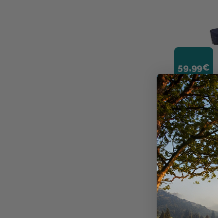
59,99€
GARBOLINO
BOURRICHE 
RECTANGULA
+
50
points
Disponible e