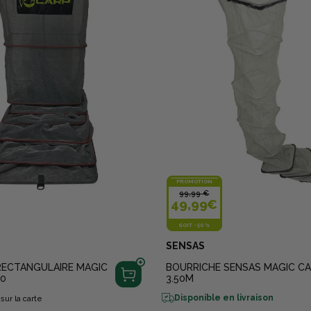
PROMOTION
99,99 €
49,99€
SOIT
-
50 %
SENSAS
RECTANGULAIRE MAGIC
BOURRICHE SENSAS MAGIC C
50
3.50M
Disponible en livraison
sur la carte