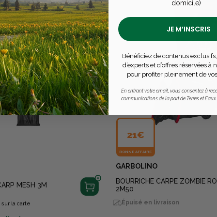
domicile)
JE M’INSCRIS
Bénéficiez de contenus exclusifs,
d’experts et d’offres réservées à
pour profiter pleinement de vos
En entrant votre email, vous consentez à rece
communications de la part de Terres et Eaux
21€
BONNE AFFAIRE
GARBOLINO
BOURRICHE CARPE ZOMBIE R
CARP MESH 3M
2M50
Épuisé en livraison
s
sur la carte