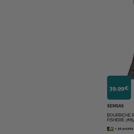
39,99€
SENSAS
BOURRICHE 
FISHERIE 2M
+
30
points