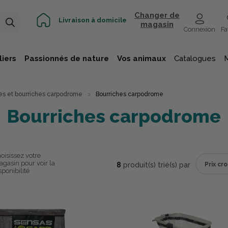
Changer de
Livraison à domicile
magasin
Connexion
Fa
iers
Passionnés de nature
Vos animaux
Catalogues
es et bourriches carpodrome
Bourriches carpodrome
Bourriches carpodrome
oisissez votre
gasin pour voir la
8
produit(s) trié(s) par
sponibilité