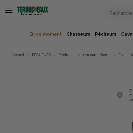
Aller au contenu principal
En ce moment
Chasseurs
Pêcheurs
Caval
Accueil
PECHEURS
Pêche au coup en carpodrome
Epuisett
Ch
ma
di