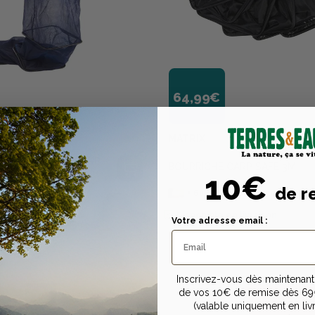
64,99€
MATRIX
X-FIGHT POWERCARP
BOURRICHE CARP SAFE 3M
IRE 3M
10€
de r
sur la carte
+
60
points
sur la carte
n livraison
Disponible en livraison
Votre adresse email :
Inscrivez-vous dès maintenant 
de vos 10€ de remise dès 69
(valable uniquement en liv