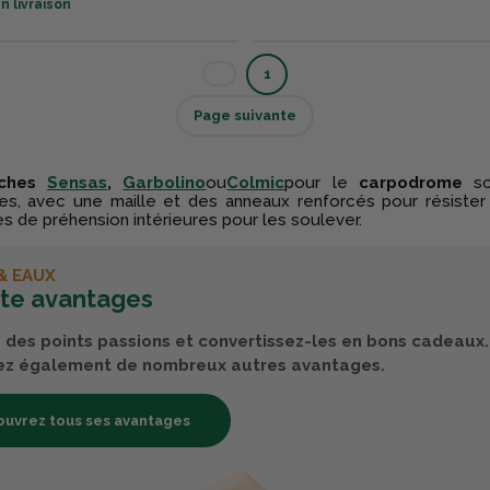
n livraison
1
Page suivante
iches
Sensas
,
Garbolino
ou
Colmic
pour le
carpodrome
so
res, avec une maille et des anneaux renforcés pour résister
s de préhension intérieures pour les soulever.
& EAUX
rte avantages
des points passions et convertissez-les en bons cadeaux.
ez également de nombreux autres avantages.
uvrez tous ses avantages