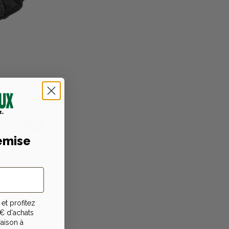
emise
et profitez
€ d'achats
raison à