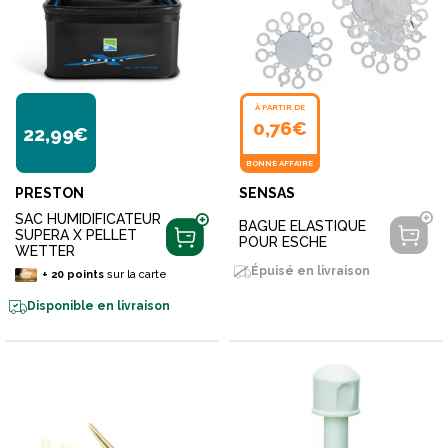
À PARTIR DE
0,76€
22,99€
BONNE AFFAIRE
PRESTON
SENSAS
SAC HUMIDIFICATEUR
BAGUE ELASTIQUE
SUPERA X PELLET
POUR ESCHE
WETTER
Épuisé en livraison
+
20
points
sur la carte
Disponible en livraison