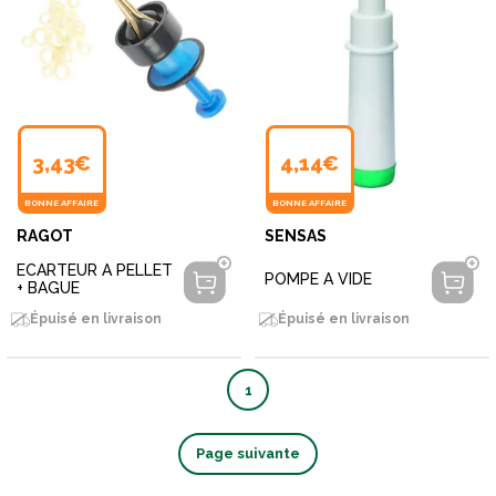
3,43€
4,14€
BONNE AFFAIRE
BONNE AFFAIRE
RAGOT
SENSAS
ECARTEUR A PELLET
POMPE A VIDE
+ BAGUE
Épuisé en livraison
Épuisé en livraison
1
Page suivante