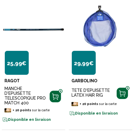
25,99€
29,99€
RAGOT
GARBOLINO
MANCHE
TETE D'EPUISETTE
D'EPUISETTE
LATEX HAIR RIG
TELESCOPIQUE PRO
MATCH 400
+
20
points
sur la carte
+
20
points
sur la carte
Disponible en livraison
Disponible en livraison