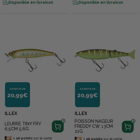
Disponible en livraison
Disponible en livraison
À PARTIR DE
À PARTIR DE
20,99€
20,99€
ILLEX
ILLEX
POISSON NAGEUR
LEURRE TINY FRY
FREDDY CW 13CM
6,5CM 5,6G
21G
+
20
points
sur la carte
+
20
points
sur la carte