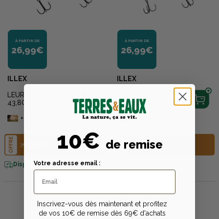
À PARTIR DE
À PARTIR DE
26,99€
26,99€
ILLEX
ILLEX
LEURRE FREDDY 17CM
LEURRE FREDDY 17CM
43,8G NOISY
43.8G
+
20
points
sur la carte
+
20
points
sur la carte
10€
OFFRE
OFFRE
de remise
3+1 OFFERT
3+1 OFFERT
Votre adresse email :
Disponible en livraison
Disponible en livraison
Inscrivez-vous dès maintenant et profitez
de vos 10€ de remise dès 69€ d'achats