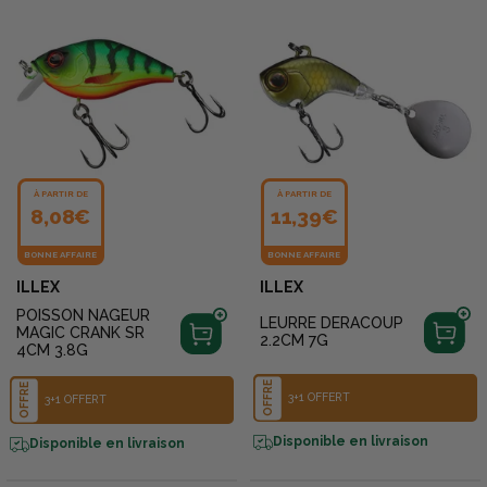
À PARTIR DE
À PARTIR DE
8,08€
11,39€
BONNE AFFAIRE
BONNE AFFAIRE
ILLEX
ILLEX
POISSON NAGEUR
LEURRE DERACOUP
MAGIC CRANK SR
2.2CM 7G
4CM 3.8G
OFFRE
OFFRE
3+1 OFFERT
3+1 OFFERT
Disponible en livraison
Disponible en livraison