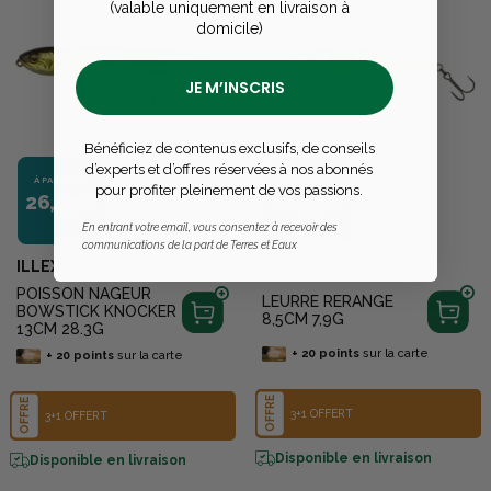
(valable uniquement en livraison à
domicile)
JE M’INSCRIS
Bénéficiez de contenus exclusifs, de conseils
d’experts et d’offres réservées à nos abonnés
À PARTIR DE
À PARTIR DE
pour profiter pleinement de vos passions.
26,99€
26,99€
En entrant votre email, vous consentez à recevoir des
communications de la part de Terres et Eaux
ILLEX
ILLEX
POISSON NAGEUR
LEURRE RERANGE
BOWSTICK KNOCKER
8,5CM 7,9G
13CM 28.3G
+
20
points
sur la carte
+
20
points
sur la carte
OFFRE
OFFRE
3+1 OFFERT
3+1 OFFERT
Disponible en livraison
Disponible en livraison