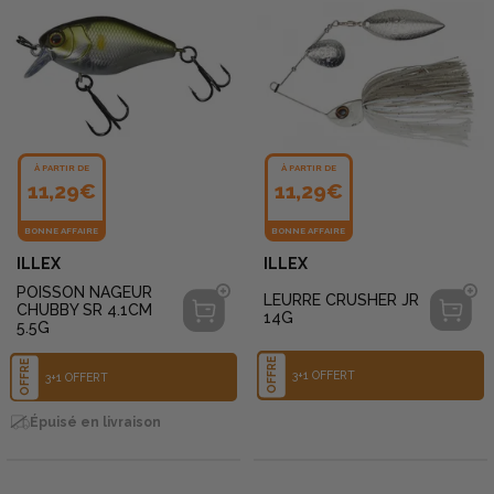
À PARTIR DE
À PARTIR DE
11,29€
11,29€
BONNE AFFAIRE
BONNE AFFAIRE
ILLEX
ILLEX
POISSON NAGEUR
LEURRE CRUSHER JR
CHUBBY SR 4.1CM
14G
5.5G
OFFRE
OFFRE
3+1 OFFERT
3+1 OFFERT
Épuisé en livraison