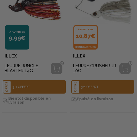
À PARTIR DE
À PARTIR DE
10,87€
9,99€
BONNE AFFAIRE
ILLEX
ILLEX
LEURRE JUNGLE
LEURRE CRUSHER JR
BLASTER 14G
10G
OFFRE
OFFRE
3+1 OFFERT
3+1 OFFERT
Bientôt disponible en
Épuisé en livraison
livraison