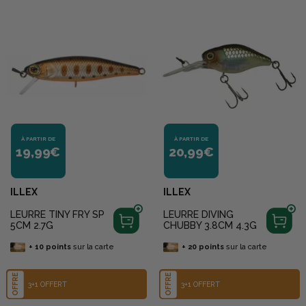
À PARTIR DE
À PARTIR DE
19,99€
20,99€
ILLEX
ILLEX
LEURRE TINY FRY SP
LEURRE DIVING
5CM 2.7G
CHUBBY 3.8CM 4.3G
+
10
points
sur la carte
+
20
points
sur la carte
OFFRE
OFFRE
3+1 OFFERT
3+1 OFFERT