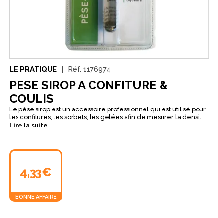
LE PRATIQUE
Réf.
1176974
PESE SIROP A CONFITURE &
COULIS
Le pèse sirop est un accessoire professionnel qui est utilisé pour
les confitures, les sorbets, les gelées afin de mesurer la densité
en sucre présente dans le sirop.
Lire la suite
4,33€
BONNE AFFAIRE