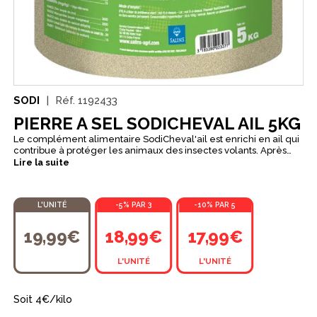
SODI
Réf.
1192433
PIERRE A SEL SODICHEVAL AIL 5KG
Le complément alimentaire SodiCheval'ail est enrichi en ail qui
contribue à protéger les animaux des insectes volants. Après
ingestion, l’ail émet des composés volatils soufrés qui agissent
Lire la suite
comme une barrière odorante vis-à-vis d’un grand nombre
d’insectes (mouches plates,…). Il assure également une
complémentation minérale en sel, minéraux et oligo-éléments.
L'UNITÉ
-5% PAR 3
-10% PAR 5
19,99€
18,99€
17,99€
L'UNITÉ
L'UNITÉ
Soit 4€/kilo