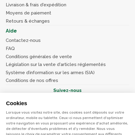
Livraison & frais d'expédition
Moyens de paiement
Retours & échanges
Aide
Contactez-nous
FAQ
Conditions générales de vente
Législation sur la vente d'articles réglementés
Système d’information sur les armes (SIA)
Conditions de nos offres
Suivez-nous
Cookies
Lorsque vous visitez notre site, des cookies sont déposés sur votre
ordinateur, mobile ou tablette. Ceux-ci nous permettent d'optimiser
votre navigation en vous proposant une expérience d'achat améliorée,
© Terres et eaux 2026
de détecter d'éventuels problèmes et d'y remédier. Nous vous
Politique de confidentialité
Mentions légales
laissons le choix de paramétrer votre consentement aux différents