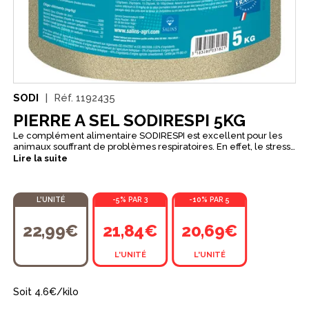
SODI
Réf.
1192435
PIERRE A SEL SODIRESPI 5KG
Le complément alimentaire SODIRESPI est excellent pour les
animaux souffrant de problèmes respiratoires. En effet, le stress,
les gaz ou encore les pressisn virales et bactériennes sont
Lire la suite
autant de causes qui peuvent nuire à son équilibre. Enrichi en
estraits de plantes (eucalyptus, pin, tussilage...) et en huiles
essentielles de thym, romarin, tee tree, menthe …) contribue au
L'UNITÉ
-5% PAR 3
-10% PAR 5
confort respiratoire des animaux. Sa formule est également
complémentée en minéraux et oligo-éléments pour prévenir
des principales carences.
22,99€
21,84€
20,69€
L'UNITÉ
L'UNITÉ
Soit 4.6€/kilo