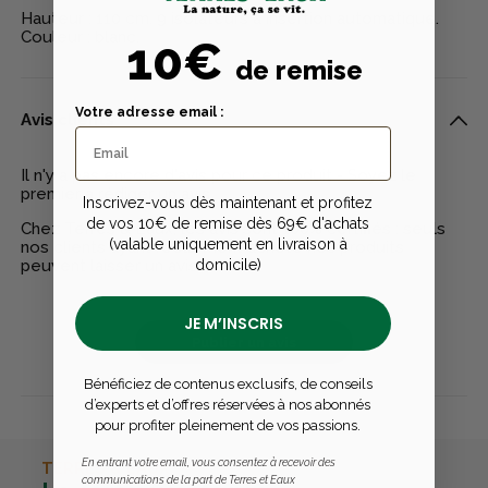
Hauteur : 110 cm. 9 isolateurs à insertion automatique.
Couleur : blanc.
10€
de remise
Votre adresse email :
Avis clients
Il n'y a pas encore d'avis pour ce produit - Soyez le
premier à rédiger un avis
Inscrivez-vous dès maintenant et profitez
de vos 10€ de remise dès 69€ d'achats
Chez Terres & Eaux, les avis sont 100% certifiés : seuls
(valable uniquement en livraison à
nos clients ayant réellement acheté nos produits
domicile)
peuvent laisser un avis
JE M’INSCRIS
Publier un avis
Bénéficiez de contenus exclusifs, de conseils
d’experts et d’offres réservées à nos abonnés
pour profiter pleinement de vos passions.
En entrant votre email, vous consentez à recevoir des
TERRES & EAUX
communications de la part de Terres et Eaux