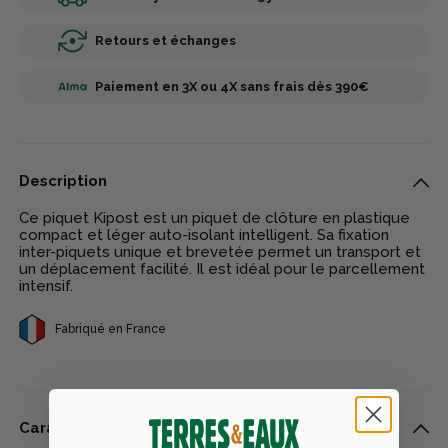
Retours et échanges
Paiement en 3X ou 4X sans frais dès 390€
Description
Ce piquet Kipost est un piquet de clôture en plastique
compact et léger auto-isolant intelligent. Sa fixation
inter-piquets unique et brevetée permet un transport et
un déplacement facilité. Il est idéal pour le parcellement
intensif.
Fabriqué en France
Caractéristiques techniques