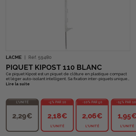
LACME
Réf.
59480
PIQUET KIPOST 110 BLANC
Ce piquet Kipost est un piquet de clôture en plastique compact
et léger auto-isolant intelligent. Sa fixation inter-piquets unique
et brevetée permet un transport et un déplacement facilité. Il
Lire la suite
est idéal pour le parcellement intensif.
L'UNITÉ
-5% PAR 10
-10% PAR 50
-15% PAR 1
2,29€
2,18€
2,06€
1,95
L'UNITÉ
L'UNITÉ
L'UNITÉ