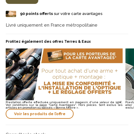
confort de tir, tandis que la structure en polymère assure
durabilité et légèreté, permettant une prise en main optimale.
90
points offerts
sur votre carte avantages
Que ce soit pour le tir sur cible à 10 mètres ou simplement pour
s'amuser, le pistolet à air comprimé Beeman est le compagnon
idéal.
Livré uniquement en France métropolitaine
Profitez également des offres Terres & Eaux
Prestation offerte effectuée uniquement en magasin, d'une valeur de 150€.
Prest
Voir conditions sur la page "Carte Avantages". Hors pièces. Sont exclus les
aller
articles en promotion ou balisés « Bonne Affaire ».
exclu
Voir les produits de l’offre