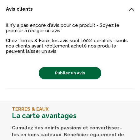
Avis clients
10€
de remise
Il n'y a pas encore d'avis pour ce produit - Soyez le
premier à rédiger un avis
Votre adresse email :
Chez Terres & Eaux, les avis sont 100% certifiés : seuls
nos clients ayant réellement acheté nos produits
peuvent laisser un avis
Inscrivez-vous dès maintenant et profitez
de vos 10€ de remise dès 69€ d'achats
(valable uniquement en livraison à
Publier un avis
domicile)
JE M’INSCRIS
TERRES & EAUX
Bénéficiez de contenus exclusifs, de conseils
La carte avantages
d’experts et d’offres réservées à nos abonnés
pour profiter pleinement de vos passions.
Cumulez des points passions et convertissez-
les en bons cadeaux. Bénéficiez également de
En entrant votre email, vous consentez à recevoir des