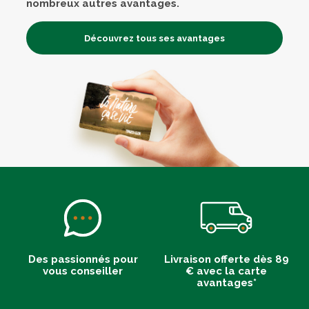
communications de la part de Terres et Eaux
nombreux autres avantages.
Découvrez tous ses avantages
Des passionnés pour
Livraison offerte dès 89
vous conseiller
€ avec la carte
avantages*