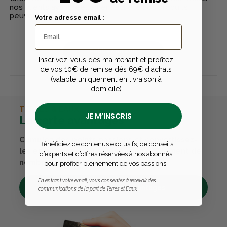
nos clients ayant réellement acheté nos produits
peuvent laisser un avis
Votre adresse email :
Publier un avis
Inscrivez-vous dès maintenant et profitez
de vos 10€ de remise dès 69€ d'achats
(valable uniquement en livraison à
domicile)
TERRES & EAUX
JE M’INSCRIS
La carte avantages
Cumulez des points passions et convertissez-
Bénéficiez de contenus exclusifs, de conseils
les en bons cadeaux. Bénéficiez également de
d’experts et d’offres réservées à nos abonnés
nombreux autres avantages.
pour profiter pleinement de vos passions.
En entrant votre email, vous consentez à recevoir des
Découvrez tous ses avantages
communications de la part de Terres et Eaux