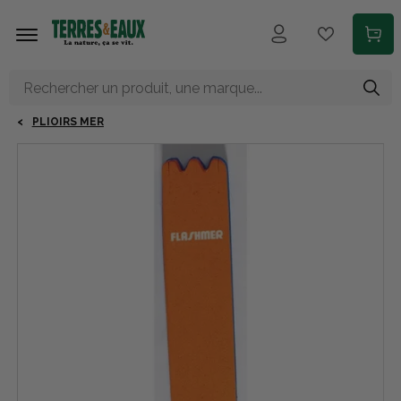
Aller au contenu principal
PLIOIRS MER