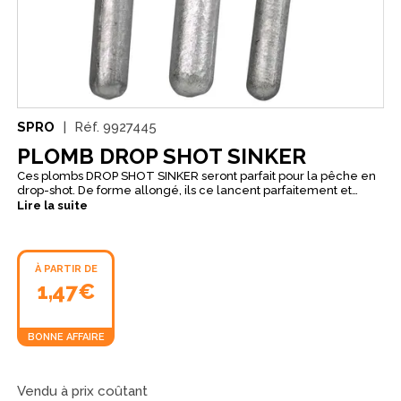
SPRO
Réf.
9927445
PLOMB DROP SHOT SINKER
Ces plombs DROP SHOT SINKER seront parfait pour la pêche en
drop-shot. De forme allongé, ils ce lancent parfaitement et
permette d'atteindre de plus longue distance. Ils peuvent se
Lire la suite
cliper très facilement pour changer de poids rapidement. Vous
évitant également de devoir faire un nœud.
À PARTIR DE
1,47€
BONNE AFFAIRE
Vendu à prix coûtant