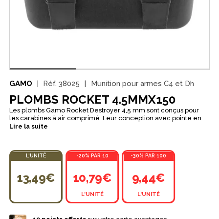
GAMO
Réf.
38025
Munition pour armes C4 et Dh
PLOMBS ROCKET 4.5MMX150
Les plombs Gamo Rocket Destroyer 4,5 mm sont conçus pour
les carabines à air comprimé. Leur conception avec pointe en
acier trempé favorise une pénétration accrue à l’impact, ce qui
Lire la suite
les rend adaptés aux usages courants ainsi qu’aux tirs sur cibles
métalliques. Ils sont proposés en boîte de 150 plombs.
L'UNITÉ
-20% PAR 10
-30% PAR 100
13,49€
10,79€
9,44€
L'UNITÉ
L'UNITÉ