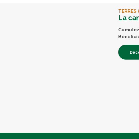
TERRES 
La ca
Cumulez 
Bénéfici
Déco