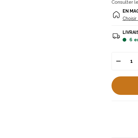
Consulter l
EN MA
Choisir
LIVRAI
6
e