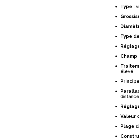
Type :
vi
Grossis
Diamètre
Type de 
Réglages
Champ d
Traiteme
élevé
Principe
Parallax
distance
Réglage
Valeur d
Plage d
Constru