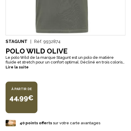
STAGUNT
Réf.
9932874
POLO WILD OLIVE
Le polo Wild de la marque Stagunt est un polo de matière
fluide et stretch pour un confort optimal. Décliné en trois coloris,
il dispose d'un col à trois boutons apparents, et du logo de la
Lire la suite
marque sur la poitrine. Sa coupe droite et décontractée vous
permettra de le porter aussi bien en sortie de chasse par temps
sec que dans votre quotidien sur un jeans ou un short.
À PARTIR DE
44,99€
40
points offerts
sur votre carte avantages