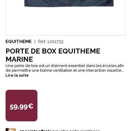
EQUITHEME
Réf.
1201733
PORTE DE BOX EQUITHEME
MARINE
Une porte de box est un élément essentiel dans les écuries afin
de permettre une bonne ventilation et une interaction visuelle
avec l'extérieur. Elles sont conçues pour être faciles à
Lire la suite
manipuler tout en assurant un environnement sécurisé et
apaisant pour le cheval à l'intérieur du box.
59,99€