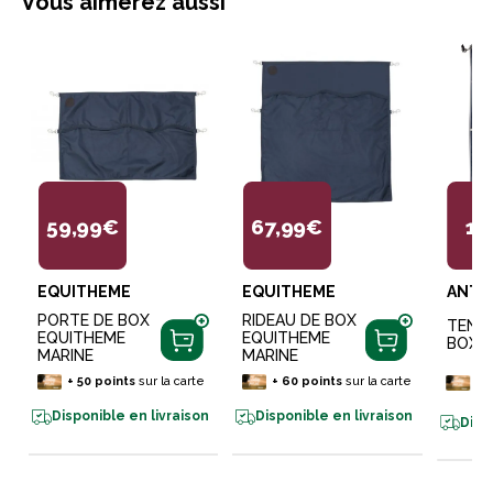
Vous aimerez aussi
59,99€
67,99€
13
EQUITHEME
EQUITHEME
ANTA
PORTE DE BOX
RIDEAU DE BOX
TENT
EQUITHEME
EQUITHEME
BOX
MARINE
MARINE
+
1
+
50
points
sur la carte
+
60
points
sur la carte
ca
Disponible en livraison
Disponible en livraison
Disp