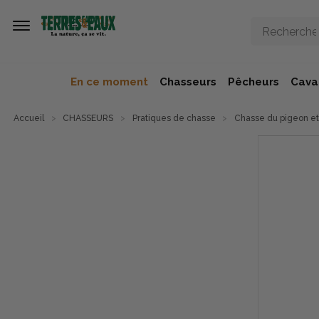
Aller au contenu principal
En ce moment
Chasseurs
Pêcheurs
Caval
Accueil
CHASSEURS
Pratiques de chasse
Chasse du pigeon et