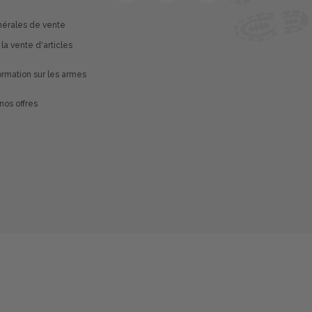
nérales de vente
 la vente d'articles
rmation sur les armes
nos offres
é avec les réglementations. Personnalisez vos préférences 