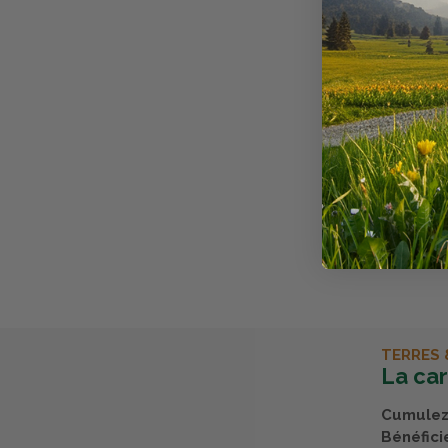
votre méca
Fabriqué
Caractéris
Diamètre : 3
Avis clients
Il n'y a pas
Chez Terres 
acheté nos 
TERRES 
La ca
Cumulez 
Bénéfici