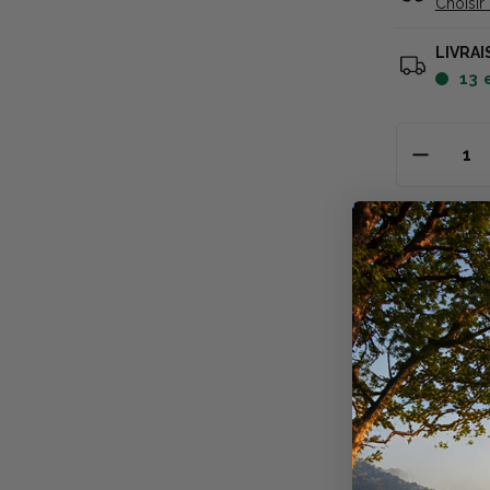
Choisir
LIVRAI
13
Descriptio
La poulie à 
tirefond, vo