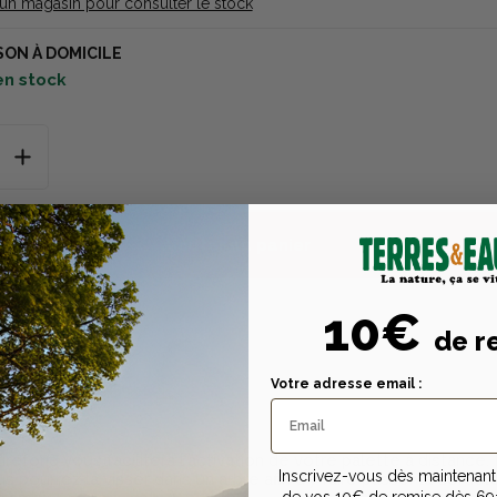
 un magasin pour consulter le stock
SON À DOMICILE
en stock
Ajouter au panier
10€
de r
Votre adresse email :
Description
Caractéristiques tech
n
tirefond vous facilitera l'activation de votre palette à distance.
Inscrivez-vous dès maintenant 
us pourrez la visser dans un arbre afin d'y faire passer la cordele
de vos 10€ de remise dès 69