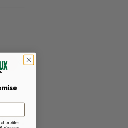
emise
niques
 Munie d'un
et profitez
tte qui relie
€ d'achats