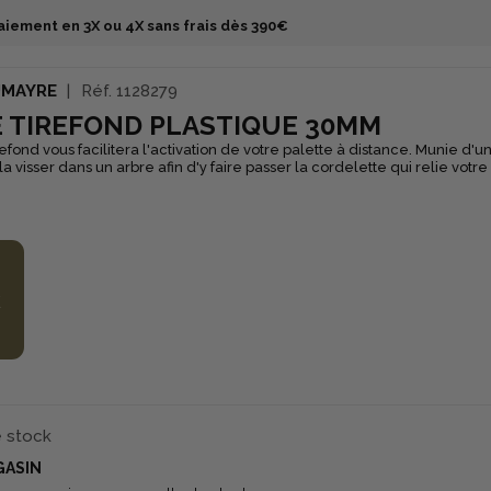
aiement en 3X ou 4X sans frais dès 390€
UMAYRE
Réf.
1128279
E TIREFOND PLASTIQUE 30MM
refond vous facilitera l'activation de votre palette à distance. Munie d'un
la visser dans un arbre afin d'y faire passer la cordelette qui relie vot
€
e stock
GASIN