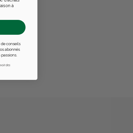
raison à
 de conseils
s
 nos abonnés
réellement
 passions.
voir des