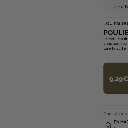
P
LOU PALO
POULI
La poulie à ti
vous pourrez 
Lire la suite
9,29
Consulter l
EN MA