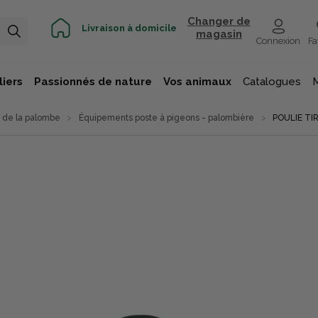
Changer de
Livraison à domicile
magasin
Connexion
Fa
iers
Passionnés de nature
Vos animaux
Catalogues
 de la palombe
Équipements poste à pigeons - palombière
POULIE TI