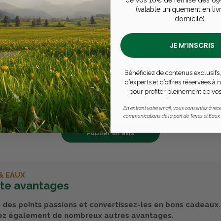
nisme.
(valable uniquement en liv
domicile)
 en France
tiques techniques
JE M’INSCRIS
0 mm. Munie d'un tirefond. Poulie en plastique.
Bénéficiez de contenus exclusifs,
 encore d'avis pour ce produit - Soyez le premier à rédiger un avi
d’experts et d’offres réservées à
& Eaux, les avis sont 100% certifiés : seuls nos clients ayant 
pour profiter pleinement de vos
produits peuvent laisser un avis
En entrant votre email, vous consentez à rece
communications de la part de Terres et Eaux
Publier un avis
& EAUX
rte avantages
des points passions et convertissez-les en bons cadeaux.
ez également de nombreux autres avantages.