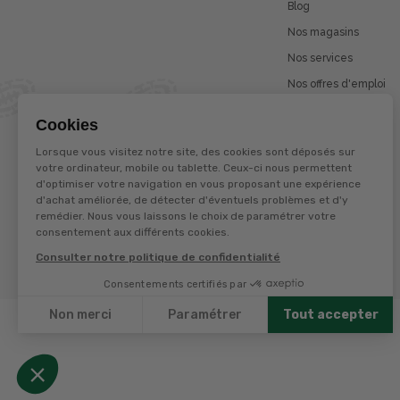
Blog
Nos magasins
Nos services
Nos offres d'emploi
Catalogues en ligne
Cookies
Jeu concours
Lorsque vous visitez notre site, des cookies sont déposés sur
La marque Terzéo
votre ordinateur, mobile ou tablette. Ceux-ci nous permettent
d'optimiser votre navigation en vous proposant une expérience
d'achat améliorée, de détecter d'éventuels problèmes et d'y
remédier. Nous vous laissons le choix de paramétrer votre
© Terres et eaux 2026
consentement aux différents cookies.
Politique de confidentialité
Mentions légales
Consulter notre politique de confidentialité
CGV
Consentements certifiés par
Non merci
Paramétrer
Tout accepter
Axeptio consent
Plateforme de Gestion du Consentement : Personnalisez
Notre plateforme vous permet d'adapter et de gérer vos 